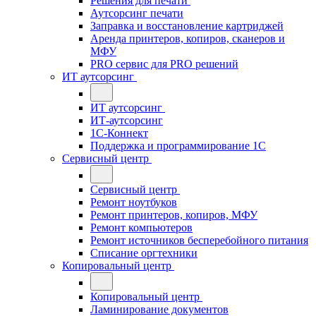
Решения для печати
Аутсорсинг печати
Заправка и восстановление картриджей
Аренда принтеров, копиров, сканеров и
МФУ
PRO сервис для PRO решений
ИТ аутсорсинг
ИТ аутсорсинг
ИТ-аутсорсинг
1С-Коннект
Поддержка и программирование 1С
Сервисный центр
Сервисный центр
Ремонт ноутбуков
Ремонт принтеров, копиров, МФУ
Ремонт компьютеров
Ремонт источников бесперебойного питания
Списание оргтехники
Копировальный центр
Копировальный центр
Ламинирование документов