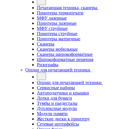
Печатающая техника, сканеры
Принтеры термопечати
МФУ лазерные
Принтеры лазерные
МФУ струйные
Принтеры струйные
Принтеры матричные
Сканеры
Сканеры мобильные
Сканеры широкоформатные
Широкоформатные решения
Ризографы
Опции для печатающей техники
Опции для печатающей техники
Сервисные наборы
Автоподатчики и крышки
Лотки для бумаги
Тумбы и пьедесталы
Дуплексные модули
Модули памяти
Жесткие диски к принтеру
Сетевые интерфейсы