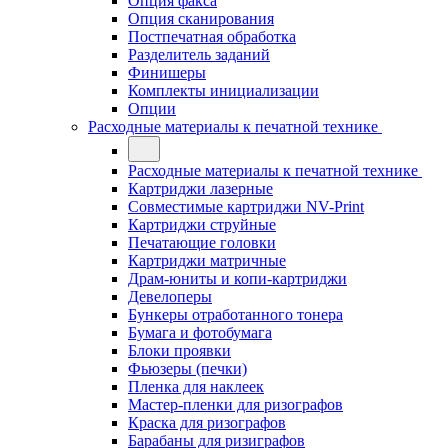
Опция факса
Опция сканирования
Постпечатная обработка
Разделитель заданий
Финишеры
Комплекты инициализации
Опции
Расходные материалы к печатной технике
Расходные материалы к печатной технике
Картриджи лазерные
Совместимые картриджи NV-Print
Картриджи струйные
Печатающие головки
Картриджи матричные
Драм-юниты и копи-картриджи
Девелоперы
Бункеры отработанного тонера
Бумага и фотобумага
Блоки проявки
Фьюзеры (печки)
Пленка для наклеек
Мастер-пленки для ризографов
Краска для ризографов
Барабаны для ризиграфов