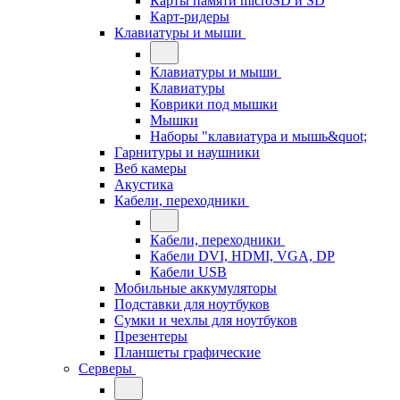
Карты памяти microSD и SD
Карт-ридеры
Клавиатуры и мыши
Клавиатуры и мыши
Клавиатуры
Коврики под мышки
Мышки
Наборы "клавиатура и мышь&quot;
Гарнитуры и наушники
Веб камеры
Акустика
Кабели, переходники
Кабели, переходники
Кабели DVI, HDMI, VGA, DP
Кабели USB
Мобильные аккумуляторы
Подставки для ноутбуков
Сумки и чехлы для ноутбуков
Презентеры
Планшеты графические
Серверы