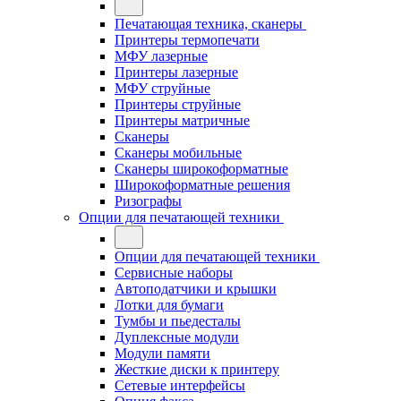
Печатающая техника, сканеры
Принтеры термопечати
МФУ лазерные
Принтеры лазерные
МФУ струйные
Принтеры струйные
Принтеры матричные
Сканеры
Сканеры мобильные
Сканеры широкоформатные
Широкоформатные решения
Ризографы
Опции для печатающей техники
Опции для печатающей техники
Сервисные наборы
Автоподатчики и крышки
Лотки для бумаги
Тумбы и пьедесталы
Дуплексные модули
Модули памяти
Жесткие диски к принтеру
Сетевые интерфейсы