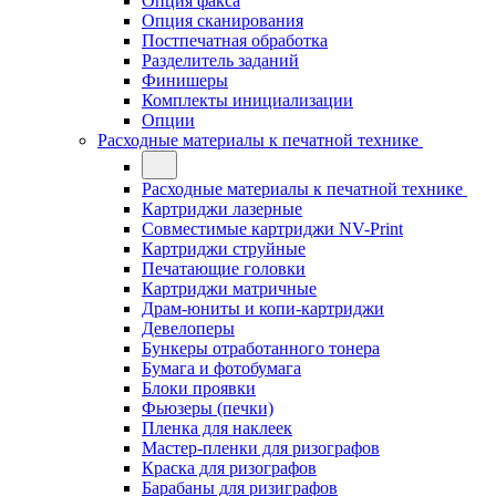
Опция факса
Опция сканирования
Постпечатная обработка
Разделитель заданий
Финишеры
Комплекты инициализации
Опции
Расходные материалы к печатной технике
Расходные материалы к печатной технике
Картриджи лазерные
Совместимые картриджи NV-Print
Картриджи струйные
Печатающие головки
Картриджи матричные
Драм-юниты и копи-картриджи
Девелоперы
Бункеры отработанного тонера
Бумага и фотобумага
Блоки проявки
Фьюзеры (печки)
Пленка для наклеек
Мастер-пленки для ризографов
Краска для ризографов
Барабаны для ризиграфов