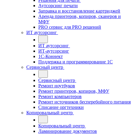
Решения для печати
Аутсорсинг печати
Заправка и восстановление картриджей
Аренда принтеров, копиров, сканеров и
МФУ
PRO сервис для PRO решений
ИТ аутсорсинг
ИТ аутсорсинг
ИТ-аутсорсинг
1С-Коннект
Поддержка и программирование 1С
Сервисный центр
Сервисный центр
Ремонт ноутбуков
Ремонт принтеров, копиров, МФУ
Ремонт компьютеров
Ремонт источников бесперебойного питания
Списание оргтехники
Копировальный центр
Копировальный центр
Ламинирование документов