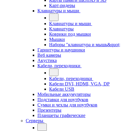
Карты памяти microSD и SD
Карт-ридеры
Клавиатуры и мыши
Клавиатуры и мыши
Клавиатуры
Коврики под мышки
Мышки
Наборы "клавиатура и мышь&quot;
Гарнитуры и наушники
Веб камеры
Акустика
Кабели, переходники
Кабели, переходники
Кабели DVI, HDMI, VGA, DP
Кабели USB
Мобильные аккумуляторы
Подставки для ноутбуков
Сумки и чехлы для ноутбуков
Презентеры
Планшеты графические
Серверы