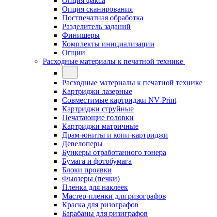
Опция факса
Опция сканирования
Постпечатная обработка
Разделитель заданий
Финишеры
Комплекты инициализации
Опции
Расходные материалы к печатной технике
Расходные материалы к печатной технике
Картриджи лазерные
Совместимые картриджи NV-Print
Картриджи струйные
Печатающие головки
Картриджи матричные
Драм-юниты и копи-картриджи
Девелоперы
Бункеры отработанного тонера
Бумага и фотобумага
Блоки проявки
Фьюзеры (печки)
Пленка для наклеек
Мастер-пленки для ризографов
Краска для ризографов
Барабаны для ризиграфов