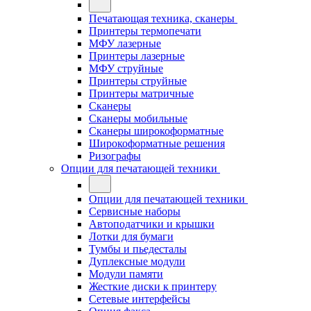
Печатающая техника, сканеры
Принтеры термопечати
МФУ лазерные
Принтеры лазерные
МФУ струйные
Принтеры струйные
Принтеры матричные
Сканеры
Сканеры мобильные
Сканеры широкоформатные
Широкоформатные решения
Ризографы
Опции для печатающей техники
Опции для печатающей техники
Сервисные наборы
Автоподатчики и крышки
Лотки для бумаги
Тумбы и пьедесталы
Дуплексные модули
Модули памяти
Жесткие диски к принтеру
Сетевые интерфейсы