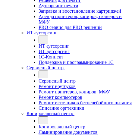
Решения для печати
Аутсорсинг печати
Заправка и восстановление картриджей
Аренда принтеров, копиров, сканеров и
МФУ
PRO сервис для PRO решений
ИТ аутсорсинг
ИТ аутсорсинг
ИТ-аутсорсинг
1С-Коннект
Поддержка и программирование 1С
Сервисный центр
Сервисный центр
Ремонт ноутбуков
Ремонт принтеров, копиров, МФУ
Ремонт компьютеров
Ремонт источников бесперебойного питания
Списание оргтехники
Копировальный центр
Копировальный центр
Ламинирование документов