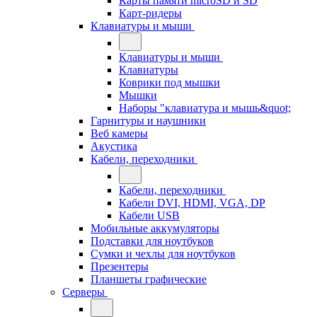
Карты памяти microSD и SD
Карт-ридеры
Клавиатуры и мыши
Клавиатуры и мыши
Клавиатуры
Коврики под мышки
Мышки
Наборы "клавиатура и мышь&quot;
Гарнитуры и наушники
Веб камеры
Акустика
Кабели, переходники
Кабели, переходники
Кабели DVI, HDMI, VGA, DP
Кабели USB
Мобильные аккумуляторы
Подставки для ноутбуков
Сумки и чехлы для ноутбуков
Презентеры
Планшеты графические
Серверы