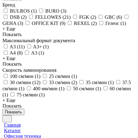
Бренд
BULROS
(
1
)
BURO
(
3
)
DSB
(
2
)
FELLOWES
(
21
)
FGK
(
2
)
GBC
(
6
)
GEHA
(
3
)
OFFICE KIT
(
9
)
REXEL
(
2
)
Гелеос
(
1
)
+ Еще
Показать
Максимальный формат документа
A3
(
11
)
A3+
(
1
)
A4
(
8
)
А3
(
1
)
+ Еще
Показать
Скорость ламинирования
100 см/мин
(
1
)
25 см/мин
(
1
)
30 см/мин
(
12
)
33 см/мин
(
2
)
35 см/мин
(
1
)
37.5
см/мин
(
1
)
400 мм/мин
(
1
)
50 см/мин
(
1
)
60 см/мин
(
1
)
75 см/мин
(
1
)
+ Еще
Показать
Показать
Главная
Каталог
Офисная техника