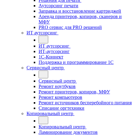
Решения для печати
Аутсорсинг печати
Заправка и восстановление картриджей
Аренда принтеров, копиров, сканеров и
МФУ
PRO сервис для PRO решений
ИТ аутсорсинг
ИТ аутсорсинг
ИТ-аутсорсинг
1С-Коннект
Поддержка и программирование 1С
Сервисный центр
Сервисный центр
Ремонт ноутбуков
Ремонт принтеров, копиров, МФУ
Ремонт компьютеров
Ремонт источников бесперебойного питания
Списание оргтехники
Копировальный центр
Копировальный центр
Ламинирование документов