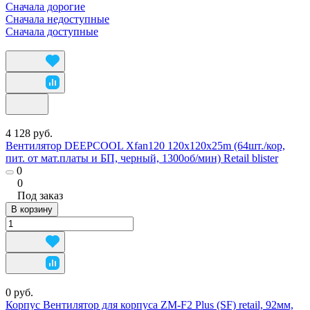
Сначала дорогие
Сначала недоступные
Сначала доступные
4 128 руб.
Вентилятор DEEPCOOL Xfan120 120x120x25m (64шт./кор,
пит. от мат.платы и БП, черный, 1300об/мин) Retail blister
0
0
Под заказ
В корзину
0 руб.
Корпус Вентилятор для корпуса ZM-F2 Plus (SF) retail, 92мм,