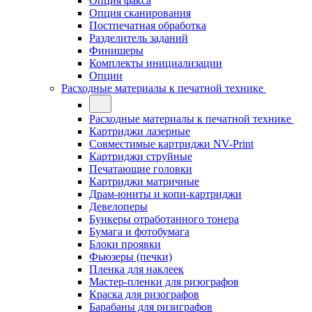
Опция факса
Опция сканирования
Постпечатная обработка
Разделитель заданий
Финишеры
Комплекты инициализации
Опции
Расходные материалы к печатной технике
Расходные материалы к печатной технике
Картриджи лазерные
Совместимые картриджи NV-Print
Картриджи струйные
Печатающие головки
Картриджи матричные
Драм-юниты и копи-картриджи
Девелоперы
Бункеры отработанного тонера
Бумага и фотобумага
Блоки проявки
Фьюзеры (печки)
Пленка для наклеек
Мастер-пленки для ризографов
Краска для ризографов
Барабаны для ризиграфов