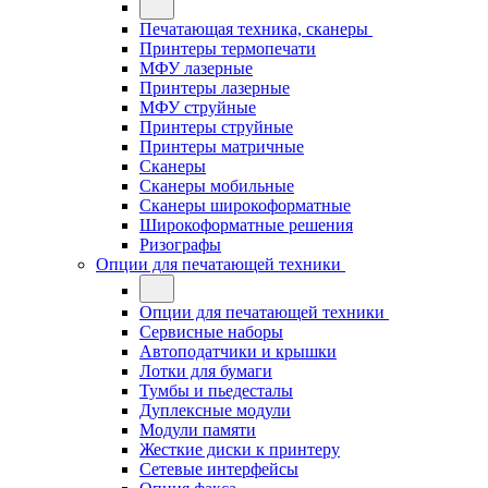
Печатающая техника, сканеры
Принтеры термопечати
МФУ лазерные
Принтеры лазерные
МФУ струйные
Принтеры струйные
Принтеры матричные
Сканеры
Сканеры мобильные
Сканеры широкоформатные
Широкоформатные решения
Ризографы
Опции для печатающей техники
Опции для печатающей техники
Сервисные наборы
Автоподатчики и крышки
Лотки для бумаги
Тумбы и пьедесталы
Дуплексные модули
Модули памяти
Жесткие диски к принтеру
Сетевые интерфейсы