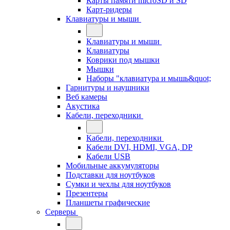
Карты памяти microSD и SD
Карт-ридеры
Клавиатуры и мыши
Клавиатуры и мыши
Клавиатуры
Коврики под мышки
Мышки
Наборы "клавиатура и мышь&quot;
Гарнитуры и наушники
Веб камеры
Акустика
Кабели, переходники
Кабели, переходники
Кабели DVI, HDMI, VGA, DP
Кабели USB
Мобильные аккумуляторы
Подставки для ноутбуков
Сумки и чехлы для ноутбуков
Презентеры
Планшеты графические
Серверы