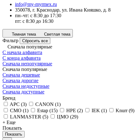
info@my-myrmex.ru
350078, г. Краснодар, ул. Ивана Кияшко, д. 8
пн–чт: с 8:30 до 17:30
пт: с 8:30 до 16:30
Темная тема
Светлая тема
Фильтр
Сбросить все
Сначала популярные
С начала алфавита
С конца алфавита
Сначала непопулярные
Сначала популярные
Сначала дешевые
Сначала дорогие
Сначала недоступные
Сначала доступные
Бренд
APC
(
3
)
CANON
(
1
)
CMO
(
1
)
Estap
(
15
)
HPE
(
2
)
IEK
(
1
)
Knurr
(
9
)
LANMASTER
(
5
)
ЦМО
(
29
)
+ Еще
Показать
Показать