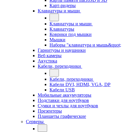
Карты памяти microSD и SD
Карт-ридеры
Клавиатуры и мыши
Клавиатуры и мыши
Клавиатуры
Коврики под мышки
Мышки
Наборы "клавиатура и мышь&quot;
Гарнитуры и наушники
Веб камеры
Акустика
Кабели, переходники
Кабели, переходники
Кабели DVI, HDMI, VGA, DP
Кабели USB
Мобильные аккумуляторы
Подставки для ноутбуков
Сумки и чехлы для ноутбуков
Презентеры
Планшеты графические
Серверы