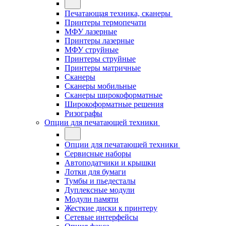
Печатающая техника, сканеры
Принтеры термопечати
МФУ лазерные
Принтеры лазерные
МФУ струйные
Принтеры струйные
Принтеры матричные
Сканеры
Сканеры мобильные
Сканеры широкоформатные
Широкоформатные решения
Ризографы
Опции для печатающей техники
Опции для печатающей техники
Сервисные наборы
Автоподатчики и крышки
Лотки для бумаги
Тумбы и пьедесталы
Дуплексные модули
Модули памяти
Жесткие диски к принтеру
Сетевые интерфейсы