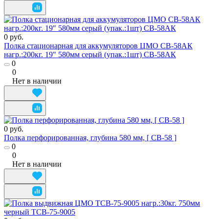
0 руб.
Полка стационарная для аккумуляторов ЦМО СВ-58АК
нагр.:200кг. 19" 580мм серый (упак.:1шт) СВ-58АК
0
0
Нет в наличии
0 руб.
Полка перфорированная, глубина 580 мм, [ СВ-58 ]
0
0
Нет в наличии