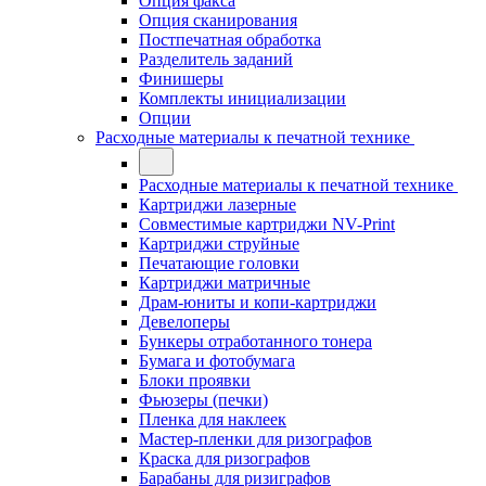
Опция факса
Опция сканирования
Постпечатная обработка
Разделитель заданий
Финишеры
Комплекты инициализации
Опции
Расходные материалы к печатной технике
Расходные материалы к печатной технике
Картриджи лазерные
Совместимые картриджи NV-Print
Картриджи струйные
Печатающие головки
Картриджи матричные
Драм-юниты и копи-картриджи
Девелоперы
Бункеры отработанного тонера
Бумага и фотобумага
Блоки проявки
Фьюзеры (печки)
Пленка для наклеек
Мастер-пленки для ризографов
Краска для ризографов
Барабаны для ризиграфов