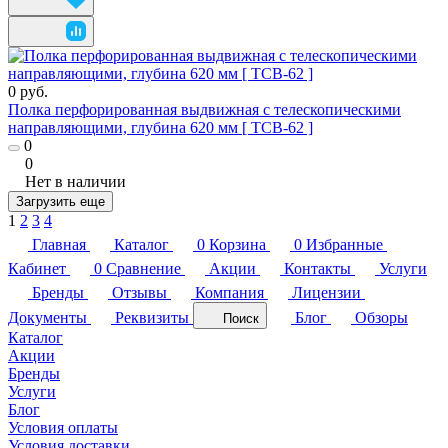
0 руб.
Полка перфорированная выдвижная с телескопическими
направляющими, глубина 620 мм [ ТСВ-62 ]
0
0
Нет в наличии
Загрузить еще
1
2
3
4
Главная
Каталог
0
Корзина
0
Избранные
Кабинет
0
Сравнение
Акции
Контакты
Услуги
Бренды
Отзывы
Компания
Лицензии
Документы
Реквизиты
Блог
Обзоры
Поиск
Каталог
Акции
Бренды
Услуги
Блог
Условия оплаты
Условия доставки