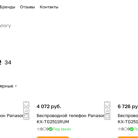
Бренды
Отзывы
Контакты
е
34
лярные
4 072 руб.
6 726 ру
он Panasonic
Беспроводной телефон Panasonic
Беспрово
KX-TG2511RUM
KX-TG25
0
0
Под заказ
0
0
По