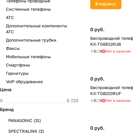
Телефоны проводные
В корзину
Системные телефоны
АТС
Дополнительные компоненты
0 руб.
АТС
Беспроводной телеф
Дополнительные трубки
KX-TG6811RUB
Факсы
0
0
Нет в наличии
Мобильные телефоны
Смартфоны
Гарнитуры
0 руб.
VoIP обрудование
Беспроводной телеф
Цена
KX-TGB210RUF
0
0
Нет в наличии
Бренд
PANASONIC
(
31
)
0 руб.
SPECTRALINK
(
3
)