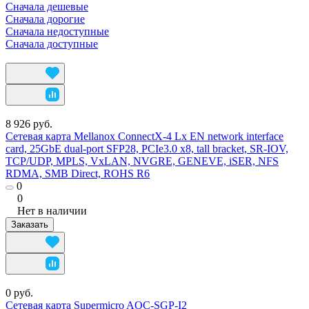
Сначала дешевые
Сначала дорогие
Сначала недоступные
Сначала доступные
8 926 руб.
Сетевая карта Mellanox ConnectX-4 Lx EN network interface
card, 25GbE dual-port SFP28, PCIe3.0 x8, tall bracket, SR-IOV,
TCP/UDP, MPLS, VxLAN, NVGRE, GENEVE, iSER, NFS
RDMA, SMB Direct, ROHS R6
0
0
Нет в наличии
Заказать
0 руб.
Сетевая карта Supermicro AOC-SGP-I2