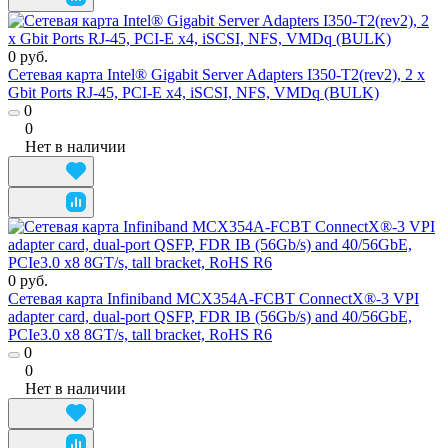
0 руб.
Сетевая карта Intel® Gigabit Server Adapters I350-T2(rev2), 2 x
Gbit Ports RJ-45, PCI-E x4, iSCSI, NFS, VMDq (BULK)
0
0
Нет в наличии
0 руб.
Сетевая карта Infiniband MCX354A-FCBT ConnectX®-3 VPI
adapter card, dual-port QSFP, FDR IB (56Gb/s) and 40/56GbE,
PCIe3.0 x8 8GT/s, tall bracket, RoHS R6
0
0
Нет в наличии