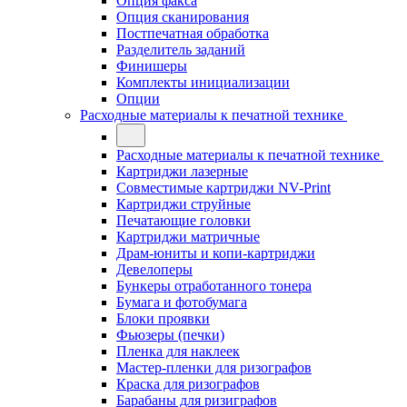
Опция факса
Опция сканирования
Постпечатная обработка
Разделитель заданий
Финишеры
Комплекты инициализации
Опции
Расходные материалы к печатной технике
Расходные материалы к печатной технике
Картриджи лазерные
Совместимые картриджи NV-Print
Картриджи струйные
Печатающие головки
Картриджи матричные
Драм-юниты и копи-картриджи
Девелоперы
Бункеры отработанного тонера
Бумага и фотобумага
Блоки проявки
Фьюзеры (печки)
Пленка для наклеек
Мастер-пленки для ризографов
Краска для ризографов
Барабаны для ризиграфов