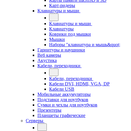
Карты памяти microSD и SD
Карт-ридеры
Клавиатуры и мыши
Клавиатуры и мыши
Клавиатуры
Коврики под мышки
Мышки
Наборы "клавиатура и мышь&quot;
Гарнитуры и наушники
Веб камеры
Акустика
Кабели, переходники
Кабели, переходники
Кабели DVI, HDMI, VGA, DP
Кабели USB
Мобильные аккумуляторы
Подставки для ноутбуков
Сумки и чехлы для ноутбуков
Презентеры
Планшеты графические
Серверы