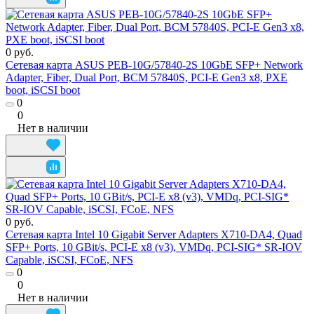
0 руб.
Сетевая карта ASUS PEB-10G/57840-2S 10GbE SFP+ Network
Adapter, Fiber, Dual Port, BCM 57840S, PCI-E Gen3 x8, PXE
boot, iSCSI boot
0
0
Нет в наличии
0 руб.
Сетевая карта Intel 10 Gigabit Server Adapters X710-DA4, Quad
SFP+ Ports, 10 GBit/s, PCI-E x8 (v3), VMDq, PCI-SIG* SR-IOV
Capable, iSCSI, FCoE, NFS
0
0
Нет в наличии