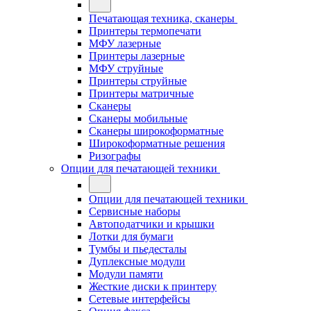
Печатающая техника, сканеры
Принтеры термопечати
МФУ лазерные
Принтеры лазерные
МФУ струйные
Принтеры струйные
Принтеры матричные
Сканеры
Сканеры мобильные
Сканеры широкоформатные
Широкоформатные решения
Ризографы
Опции для печатающей техники
Опции для печатающей техники
Сервисные наборы
Автоподатчики и крышки
Лотки для бумаги
Тумбы и пьедесталы
Дуплексные модули
Модули памяти
Жесткие диски к принтеру
Сетевые интерфейсы