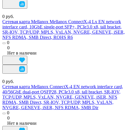
0 руб.
Сетевая карта Mellanox Mellanox ConnectX-4 Lx EN network
interface card, 10GbE single-port SFP+, PCIe3.0 x8, tall bracket,
SR-IOV, TCP/UDP, MPLS, VxLAN, NVGRE, GENEVE, iSER,
NFS RDMA, SMB Direct, ROHS R6
0
0
Нет в наличии
0 руб.
Сетевая карта Mellanox ConnectX-4 EN network interface card,
40/56GbE dual-port QSFP28, PCIe3.0 x8, tall bracket, SR-IOV,
TCP/UDP, MPLS, VxLAN, NVGRE, GENEVE, iSER, NFS
RDMA, SMB Direct, SR-IOV, TCP/UDP, MPLS, VxLAN,
NVGRE, GENEVE, iSER, NFS RDMA, SMB Dir
0
0
Нет в наличии