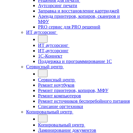
Решения для печати
Аутсорсинг печати
Заправка и восстановление картриджей
Аренда принтеров, копиров, сканеров и
МФУ
PRO сервис для PRO решений
ИТ аутсорсинг
ИТ аутсорсинг
ИТ-аутсорсинг
1С-Коннект
Поддержка и программирование 1С
Сервисный центр
Сервисный центр
Ремонт ноутбуков
Ремонт принтеров, копиров, МФУ
Ремонт компьютеров
Ремонт источников бесперебойного питания
Списание оргтехники
Копировальный центр
Копировальный центр
Ламинирование документов