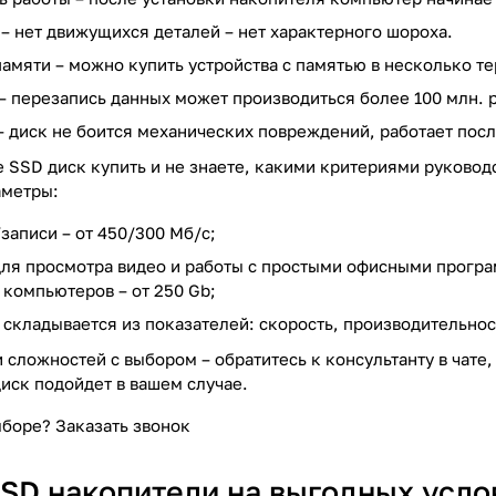
– нет движущихся деталей – нет характерного шороха.
памяти
– можно купить устройства с памятью в несколько те
– перезапись данных может производиться более 100 млн. р
– диск не боится механических повреждений, работает посл
е SSD диск купить и не знаете, какими критериями руково
аметры:
/записи
– от 450/300 Мб/c;
для просмотра видео и работы с простыми офисными програм
компьютеров – от 250 Gb;
 складывается из показателей: скорость, производительнос
сложностей с выбором – обратитесь к консультанту в чате, 
иск подойдет в вашем случае.
ыборе?
Заказать звонок
SD накопители на выгодных усло