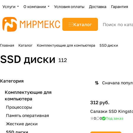
Услуги
О компании
Условия оплаты
Доставка
Гарантия
Каталог
Главная
Каталог
Комплектующие для компьютера
SSD диски
SSD диски
112
Категория
Сначала попу
Комплектующие для
компьютера
312 руб.
Процессоры
Салазки SSD Kingst
Память оперативная
0
0
Под заказ
Жесткие диски
SSD диски