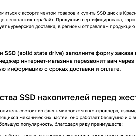
миться с ассортиментом товаров и купить SSD диск в Крас
 до нескольких терабайт. Продукция сертифицирована, гара
ует курьерская доставка, в регионы отправляем продукцию
и SSD (solid state drive) заполните форму заказа
неджер интернет-магазина перезвонит вам через 
ю информацию о сроках доставки и оплате.
тва SSD накопителей перед жес
опитель состоит из флеш-микросхем и контроллера, взаим
тящихся механических частей, оно работает бесшумно и с в
 большую популярность, благодаря ряду преимуществ:
ь работы
– после установки накопителя компьютер начинает