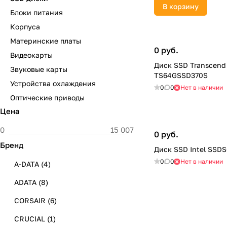
В корзину
Блоки питания
Корпуса
Материнские платы
0 руб.
Видеокарты
Диск SSD Transcend
Звуковые карты
TS64GSSD370S
Устройства охлаждения
0
0
Нет в наличии
Оптические приводы
Цена
0 руб.
Бренд
Диск SSD Intel SS
0
0
Нет в наличии
A-DATA
(
4
)
ADATA
(
8
)
CORSAIR
(
6
)
CRUCIAL
(
1
)