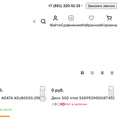
+7 (861) 220-51-15
Заказать звонок
Войти
Сравнение
Избранное
Корзина
б.
0 руб.
 ADATA ASU800SS-256GT-
Диск SSD Intel SSDPEDMD016T401
0
0
Нет в наличии
д заказ