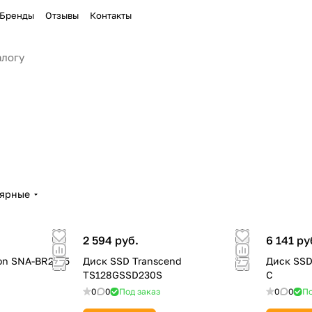
Бренды
Отзывы
Контакты
лярные
2 594 руб.
6 141 ру
on SNA-BR2/35
Диск SSD Transcend
Диск SSD
TS128GSSD230S
C
0
0
Под заказ
0
0
По