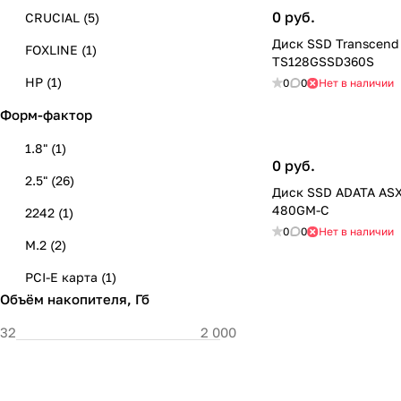
0 руб.
CRUCIAL
(
5
)
Диск SSD Transcend
FOXLINE
(
1
)
TS128GSSD360S
HP
(
1
)
0
0
Нет в наличии
Форм-фактор
INTEL
(
31
)
KINGSTON
(
18
)
1.8"
(
1
)
0 руб.
SAMSUNG
(
8
)
2.5"
(
26
)
Диск SSD ADATA AS
480GM-C
TOSHIBA
(
1
)
2242
(
1
)
0
0
Нет в наличии
TRANSCEND
(
26
)
M.2
(
2
)
PCI-E карта
(
1
)
Объём накопителя, Гб