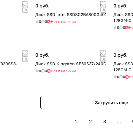
0 руб.
0 руб.
Диск SSD Intel SSDSC2BA800G401
Диск SSD
128GM-C
0
0
Нет в наличии
0
0
Не
0 руб.
0 руб.
X930SS3-
Диск SSD Kingston SE50S37/240G
Диск SS
128GM-C
0
0
Нет в наличии
0
0
Не
Загрузить еще
1
2
3
...