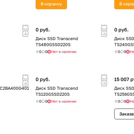
В корзину
В корз
0 руб.
0 руб.
Диск SSD Transcend
Диск SSD
TS480GSSD220S
TS240GS
0
0
Нет в наличии
0
0
Не
0 руб.
15 007 р
DSC2BA400G401
Диск SSD Transcend
Диск SSD
TS120GSSD220S
TS256GS
0
0
Нет в наличии
0
0
Не
Заказа