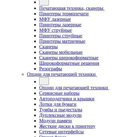
Печатающая техника, сканеры
Принтеры термопечати
МФУ лазерные
Принтеры лазерные
МФУ струйные
Принтеры струйные
Принтеры матричные
Сканеры
Сканеры мобильные
Сканеры широкоформатные
Широкоформатные решения
Ризографы
Опции для печатающей техники
Опции для печатающей техники
Сервисные наборы
Автоподатчики и крышки
Лотки для бумаги
Тумбы и пьедесталы
Дуплексные модули
Модули памяти
Жесткие диски к принтеру
Сетевые интерфейсы