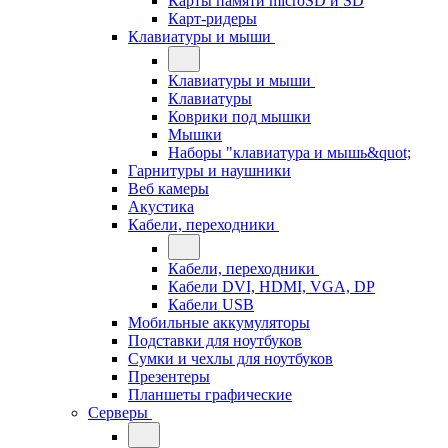
Карты памяти microSD и SD
Карт-ридеры
Клавиатуры и мыши
Клавиатуры и мыши
Клавиатуры
Коврики под мышки
Мышки
Наборы "клавиатура и мышь&quot;
Гарнитуры и наушники
Веб камеры
Акустика
Кабели, переходники
Кабели, переходники
Кабели DVI, HDMI, VGA, DP
Кабели USB
Мобильные аккумуляторы
Подставки для ноутбуков
Сумки и чехлы для ноутбуков
Презентеры
Планшеты графические
Серверы