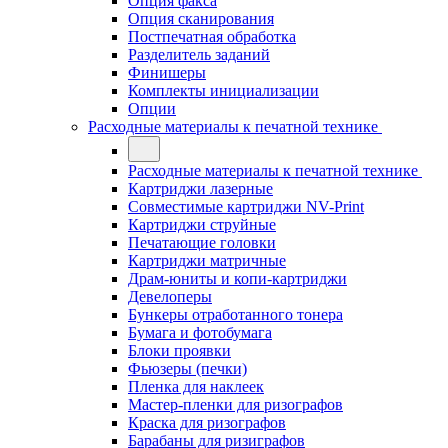
Опция факса
Опция сканирования
Постпечатная обработка
Разделитель заданий
Финишеры
Комплекты инициализации
Опции
Расходные материалы к печатной технике
Расходные материалы к печатной технике
Картриджи лазерные
Совместимые картриджи NV-Print
Картриджи струйные
Печатающие головки
Картриджи матричные
Драм-юниты и копи-картриджи
Девелоперы
Бункеры отработанного тонера
Бумага и фотобумага
Блоки проявки
Фьюзеры (печки)
Пленка для наклеек
Мастер-пленки для ризографов
Краска для ризографов
Барабаны для ризиграфов