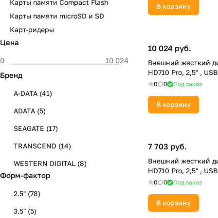
Карты памяти Compact Flash
В корзину
Карты памяти microSD и SD
Карт-ридеры
Цена
10 024 руб.
Внешний жесткий ди
HD710 Pro, 2,5" , US
Бренд
0
0
Под заказ
A-DATA
(
41
)
В корзину
ADATA
(
5
)
SEAGATE
(
17
)
TRANSCEND
(
14
)
7 703 руб.
Внешний жесткий ди
WESTERN DIGITAL
(
8
)
HD710 Pro, 2,5" , US
Форм-фактор
0
0
Под заказ
2.5"
(
78
)
В корзину
3.5"
(
5
)