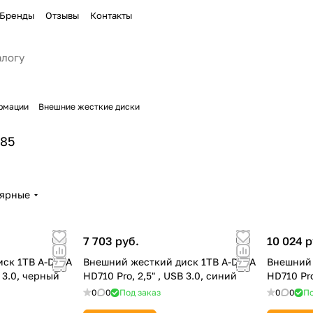
Бренды
Отзывы
Контакты
рмации
Внешние жесткие диски
85
лярные
7 703 руб.
10 024 р
ск 1TB A-DATA
Внешний жесткий диск 1TB A-DATA
Внешний 
B 3.0, черный
HD710 Pro, 2,5" , USB 3.0, синий
HD710 Pro
0
0
Под заказ
0
0
По