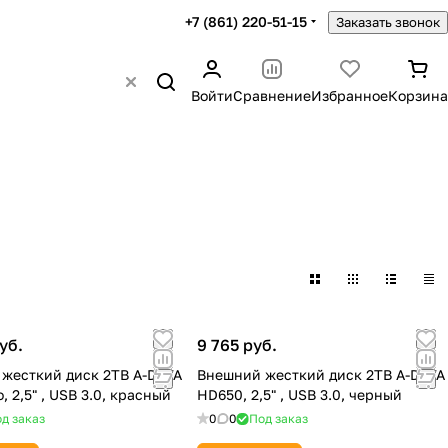
+7 (861) 220-51-15
Заказать звонок
Войти
Сравнение
Избранное
Корзина
уб.
9 765 руб.
жесткий диск 2TB A-DATA
Внешний жесткий диск 2TB A-DATA
, 2,5" , USB 3.0, красный
HD650, 2,5" , USB 3.0, черный
д заказ
0
0
Под заказ