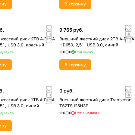
ину
В корзину
б.
9 765 руб.
жесткий диск 2TB A-DATA
Внешний жесткий диск 2TB A-DATA
5" , USB 3.0, красный
HD650, 2,5" , USB 3.0, синий
д заказ
0
0
Под заказ
ину
В корзину
б.
0 руб.
жесткий диск 1TB A-DATA
Внешний жесткий диск Transcend
5" , USB 3.0, синий
TS2TSJ25H3P
д заказ
0
0
Нет в наличии
ину