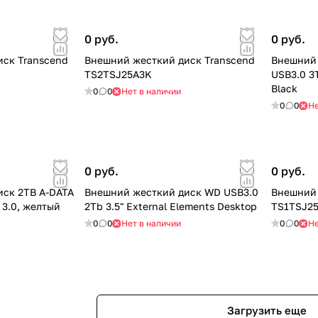
0 руб.
0 руб.
ск Transcend
Внешний жесткий диск Transcend
Внешний
TS2TSJ25A3K
USB3.0 3
Black
0
0
Нет в наличии
0
0
Не
0 руб.
0 руб.
ск 2TB A-DATA
Внешний жесткий диск WD USB3.0
Внешний 
B 3.0, желтый
2Tb 3.5" External Elements Desktop
TS1TSJ2
0
0
Нет в наличии
0
0
Не
Загрузить еще