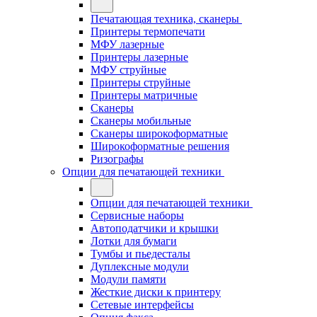
Печатающая техника, сканеры
Принтеры термопечати
МФУ лазерные
Принтеры лазерные
МФУ струйные
Принтеры струйные
Принтеры матричные
Сканеры
Сканеры мобильные
Сканеры широкоформатные
Широкоформатные решения
Ризографы
Опции для печатающей техники
Опции для печатающей техники
Сервисные наборы
Автоподатчики и крышки
Лотки для бумаги
Тумбы и пьедесталы
Дуплексные модули
Модули памяти
Жесткие диски к принтеру
Сетевые интерфейсы