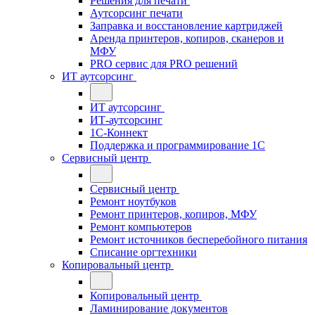
Решения для печати
Аутсорсинг печати
Заправка и восстановление картриджей
Аренда принтеров, копиров, сканеров и
МФУ
PRO сервис для PRO решений
ИТ аутсорсинг
ИТ аутсорсинг
ИТ-аутсорсинг
1С-Коннект
Поддержка и программирование 1С
Сервисный центр
Сервисный центр
Ремонт ноутбуков
Ремонт принтеров, копиров, МФУ
Ремонт компьютеров
Ремонт источников бесперебойного питания
Списание оргтехники
Копировальный центр
Копировальный центр
Ламинирование документов