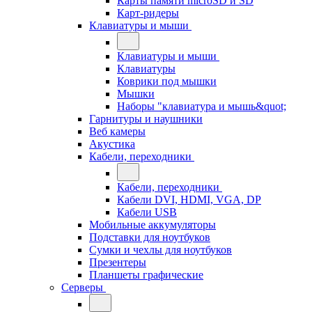
Карты памяти microSD и SD
Карт-ридеры
Клавиатуры и мыши
Клавиатуры и мыши
Клавиатуры
Коврики под мышки
Мышки
Наборы "клавиатура и мышь&quot;
Гарнитуры и наушники
Веб камеры
Акустика
Кабели, переходники
Кабели, переходники
Кабели DVI, HDMI, VGA, DP
Кабели USB
Мобильные аккумуляторы
Подставки для ноутбуков
Сумки и чехлы для ноутбуков
Презентеры
Планшеты графические
Серверы