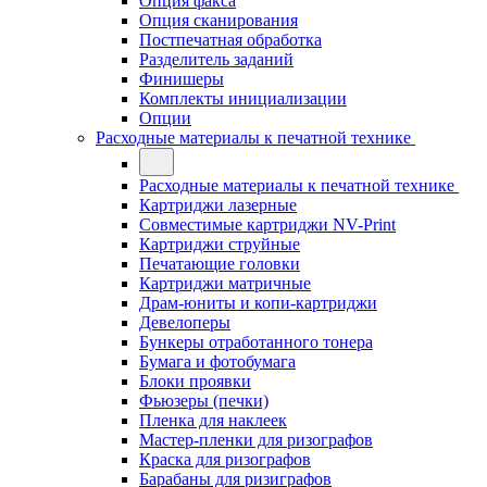
Опция факса
Опция сканирования
Постпечатная обработка
Разделитель заданий
Финишеры
Комплекты инициализации
Опции
Расходные материалы к печатной технике
Расходные материалы к печатной технике
Картриджи лазерные
Совместимые картриджи NV-Print
Картриджи струйные
Печатающие головки
Картриджи матричные
Драм-юниты и копи-картриджи
Девелоперы
Бункеры отработанного тонера
Бумага и фотобумага
Блоки проявки
Фьюзеры (печки)
Пленка для наклеек
Мастер-пленки для ризографов
Краска для ризографов
Барабаны для ризиграфов