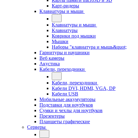
Карты памяти microSD и SD
Карт-ридеры
Клавиатуры и мыши
Клавиатуры и мыши
Клавиатуры
Коврики под мышки
Мышки
Наборы "клавиатура и мышь&quot;
Гарнитуры и наушники
Веб камеры
Акустика
Кабели, переходники
Кабели, переходники
Кабели DVI, HDMI, VGA, DP
Кабели USB
Мобильные аккумуляторы
Подставки для ноутбуков
Сумки и чехлы для ноутбуков
Презентеры
Планшеты графические
Серверы