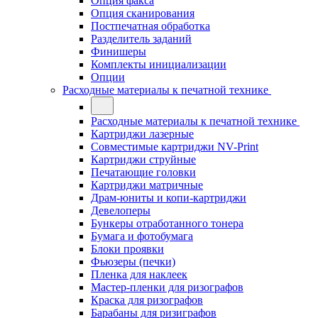
Опция факса
Опция сканирования
Постпечатная обработка
Разделитель заданий
Финишеры
Комплекты инициализации
Опции
Расходные материалы к печатной технике
Расходные материалы к печатной технике
Картриджи лазерные
Совместимые картриджи NV-Print
Картриджи струйные
Печатающие головки
Картриджи матричные
Драм-юниты и копи-картриджи
Девелоперы
Бункеры отработанного тонера
Бумага и фотобумага
Блоки проявки
Фьюзеры (печки)
Пленка для наклеек
Мастер-пленки для ризографов
Краска для ризографов
Барабаны для ризиграфов