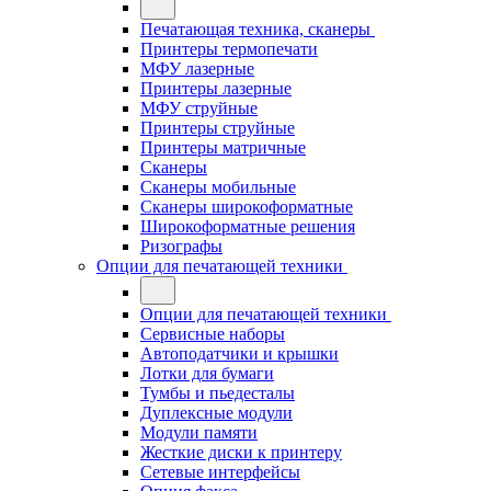
Печатающая техника, сканеры
Принтеры термопечати
МФУ лазерные
Принтеры лазерные
МФУ струйные
Принтеры струйные
Принтеры матричные
Сканеры
Сканеры мобильные
Сканеры широкоформатные
Широкоформатные решения
Ризографы
Опции для печатающей техники
Опции для печатающей техники
Сервисные наборы
Автоподатчики и крышки
Лотки для бумаги
Тумбы и пьедесталы
Дуплексные модули
Модули памяти
Жесткие диски к принтеру
Сетевые интерфейсы