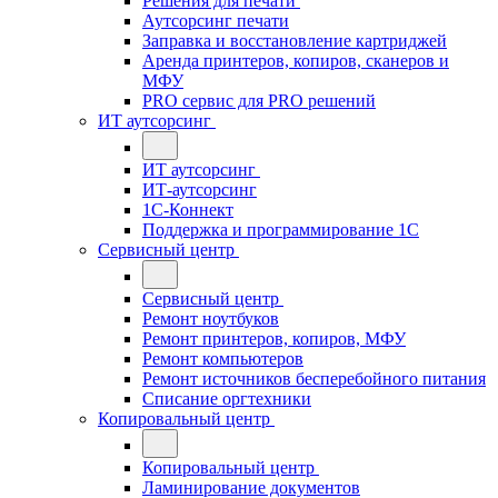
Решения для печати
Аутсорсинг печати
Заправка и восстановление картриджей
Аренда принтеров, копиров, сканеров и
МФУ
PRO сервис для PRO решений
ИТ аутсорсинг
ИТ аутсорсинг
ИТ-аутсорсинг
1С-Коннект
Поддержка и программирование 1С
Сервисный центр
Сервисный центр
Ремонт ноутбуков
Ремонт принтеров, копиров, МФУ
Ремонт компьютеров
Ремонт источников бесперебойного питания
Списание оргтехники
Копировальный центр
Копировальный центр
Ламинирование документов