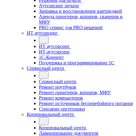
Решения для печати
Аутсорсинг печати
Заправка и восстановление картриджей
Аренда принтеров, копиров, сканеров и
МФУ
PRO сервис для PRO решений
ИТ аутсорсинг
ИТ аутсорсинг
ИТ-аутсорсинг
1С-Коннект
Поддержка и программирование 1С
Сервисный центр
Сервисный центр
Ремонт ноутбуков
Ремонт принтеров, копиров, МФУ
Ремонт компьютеров
Ремонт источников бесперебойного питания
Списание оргтехники
Копировальный центр
Копировальный центр
Ламинирование документов