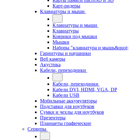
Карты памяти microSD и SD
Карт-ридеры
Клавиатуры и мыши
Клавиатуры и мыши
Клавиатуры
Коврики под мышки
Мышки
Наборы "клавиатура и мышь&quot;
Гарнитуры и наушники
Веб камеры
Акустика
Кабели, переходники
Кабели, переходники
Кабели DVI, HDMI, VGA, DP
Кабели USB
Мобильные аккумуляторы
Подставки для ноутбуков
Сумки и чехлы для ноутбуков
Презентеры
Планшеты графические
Серверы