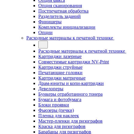
Опция факса
Опция сканирования
Постпечатная обработка
Разделитель заданий
Финишеры
Комплекты инициализации
Опции
Расходные материалы к печатной технике
Расходные материалы к печатной технике
Картриджи лазерные
Совместимые картриджи NV-Print
Картриджи струйные
Печатающие головки
Картриджи матричные
Драм-юниты и копи-картриджи
Девелоперы
Бункеры отработанного тонера
Бумага и фотобумага
Блоки проявки
Фьюзеры (печки)
Пленка для наклеек
Мастер-пленки для ризографов
Краска для ризографов
Барабаны для ризиграфов