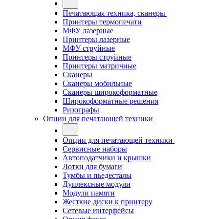
Печатающая техника, сканеры
Принтеры термопечати
МФУ лазерные
Принтеры лазерные
МФУ струйные
Принтеры струйные
Принтеры матричные
Сканеры
Сканеры мобильные
Сканеры широкоформатные
Широкоформатные решения
Ризографы
Опции для печатающей техники
Опции для печатающей техники
Сервисные наборы
Автоподатчики и крышки
Лотки для бумаги
Тумбы и пьедесталы
Дуплексные модули
Модули памяти
Жесткие диски к принтеру
Сетевые интерфейсы