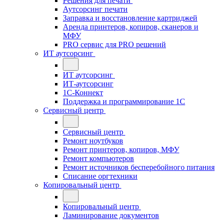
Решения для печати
Аутсорсинг печати
Заправка и восстановление картриджей
Аренда принтеров, копиров, сканеров и
МФУ
PRO сервис для PRO решений
ИТ аутсорсинг
ИТ аутсорсинг
ИТ-аутсорсинг
1С-Коннект
Поддержка и программирование 1С
Сервисный центр
Сервисный центр
Ремонт ноутбуков
Ремонт принтеров, копиров, МФУ
Ремонт компьютеров
Ремонт источников бесперебойного питания
Списание оргтехники
Копировальный центр
Копировальный центр
Ламинирование документов