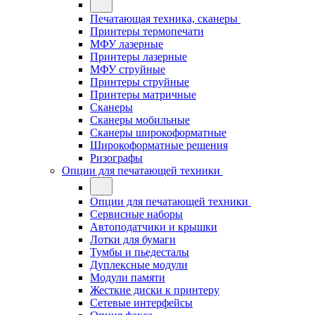
Печатающая техника, сканеры
Принтеры термопечати
МФУ лазерные
Принтеры лазерные
МФУ струйные
Принтеры струйные
Принтеры матричные
Сканеры
Сканеры мобильные
Сканеры широкоформатные
Широкоформатные решения
Ризографы
Опции для печатающей техники
Опции для печатающей техники
Сервисные наборы
Автоподатчики и крышки
Лотки для бумаги
Тумбы и пьедесталы
Дуплексные модули
Модули памяти
Жесткие диски к принтеру
Сетевые интерфейсы