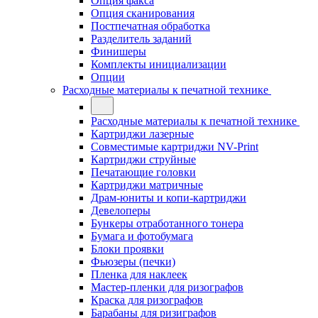
Опция факса
Опция сканирования
Постпечатная обработка
Разделитель заданий
Финишеры
Комплекты инициализации
Опции
Расходные материалы к печатной технике
Расходные материалы к печатной технике
Картриджи лазерные
Совместимые картриджи NV-Print
Картриджи струйные
Печатающие головки
Картриджи матричные
Драм-юниты и копи-картриджи
Девелоперы
Бункеры отработанного тонера
Бумага и фотобумага
Блоки проявки
Фьюзеры (печки)
Пленка для наклеек
Мастер-пленки для ризографов
Краска для ризографов
Барабаны для ризиграфов