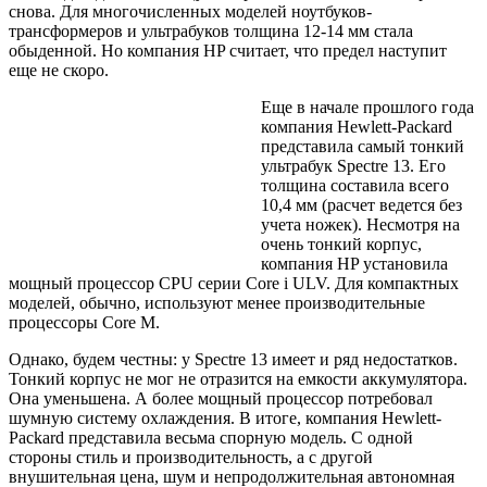
снова. Для многочисленных моделей ноутбуков-
трансформеров и ультрабуков толщина 12-14 мм стала
обыденной. Но компания HP считает, что предел наступит
еще не скоро.
Еще в начале прошлого года
компания Hewlett-Packard
представила самый тонкий
ультрабук Spectre 13. Его
толщина составила всего
10,4 мм (расчет ведется без
учета ножек). Несмотря на
очень тонкий корпус,
компания HP установила
мощный процессор CPU серии Core i ULV. Для компактных
моделей, обычно, используют менее производительные
процессоры Core M.
Однако, будем честны: у Spectre 13 имеет и ряд недостатков.
Тонкий корпус не мог не отразится на емкости аккумулятора.
Она уменьшена. А более мощный процессор потребовал
шумную систему охлаждения. В итоге, компания Hewlett-
Packard представила весьма спорную модель. С одной
стороны стиль и производительность, а с другой
внушительная цена, шум и непродолжительная автономная