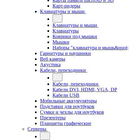
Карты памяти microSD и SD
Карт-ридеры
Клавиатуры и мыши
Клавиатуры и мыши
Клавиатуры
Коврики под мышки
Мышки
Наборы "клавиатура и мышь&quot;
Гарнитуры и наушники
Веб камеры
Акустика
Кабели, переходники
Кабели, переходники
Кабели DVI, HDMI, VGA, DP
Кабели USB
Мобильные аккумуляторы
Подставки для ноутбуков
Сумки и чехлы для ноутбуков
Презентеры
Планшеты графические
Серверы