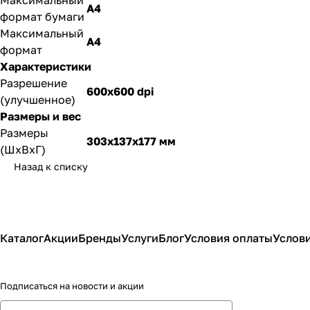
Максимальный
A4
формат бумаги
Максимальный
A4
формат
Характеристики
Разрешение
600x600 dpi
(улучшенное)
Размеры и вес
Размеры
303x137x177 мм
(ШxВxГ)
Назад к списку
Каталог
Акции
Бренды
Услуги
Блог
Условия оплаты
Услови
Подписаться
на новости и акции