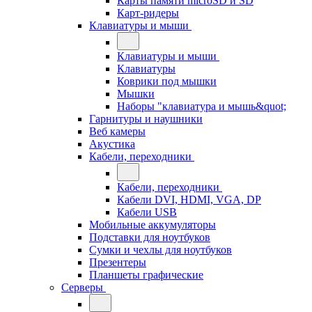
Карты памяти microSD и SD
Карт-ридеры
Клавиатуры и мыши
Клавиатуры и мыши
Клавиатуры
Коврики под мышки
Мышки
Наборы "клавиатура и мышь&quot;
Гарнитуры и наушники
Веб камеры
Акустика
Кабели, переходники
Кабели, переходники
Кабели DVI, HDMI, VGA, DP
Кабели USB
Мобильные аккумуляторы
Подставки для ноутбуков
Сумки и чехлы для ноутбуков
Презентеры
Планшеты графические
Серверы