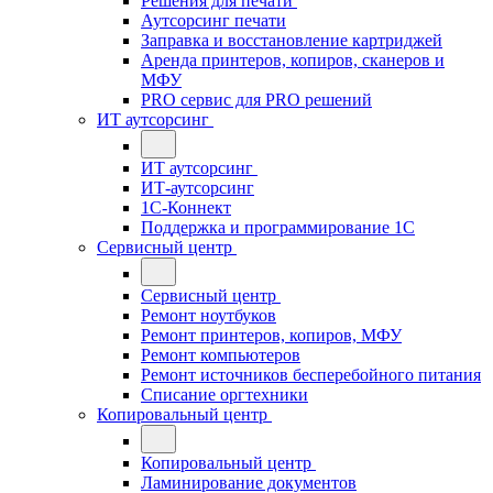
Решения для печати
Аутсорсинг печати
Заправка и восстановление картриджей
Аренда принтеров, копиров, сканеров и
МФУ
PRO сервис для PRO решений
ИТ аутсорсинг
ИТ аутсорсинг
ИТ-аутсорсинг
1С-Коннект
Поддержка и программирование 1С
Сервисный центр
Сервисный центр
Ремонт ноутбуков
Ремонт принтеров, копиров, МФУ
Ремонт компьютеров
Ремонт источников бесперебойного питания
Списание оргтехники
Копировальный центр
Копировальный центр
Ламинирование документов