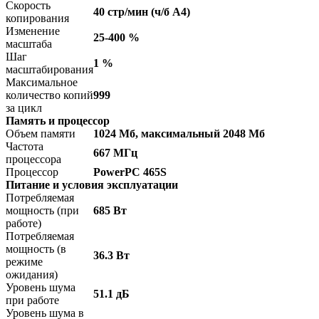
Скорость
40 стр/мин (ч/б А4)
копирования
Изменение
25-400 %
масштаба
Шаг
1 %
масштабирования
Максимальное
количество копий
999
за цикл
Память и процессор
Объем памяти
1024 Мб, максимальный 2048 Мб
Частота
667 МГц
процессора
Процессор
PowerPC 465S
Питание и условия эксплуатации
Потребляемая
мощность (при
685 Вт
работе)
Потребляемая
мощность (в
36.3 Вт
режиме
ожидания)
Уровень шума
51.1 дБ
при работе
Уровень шума в