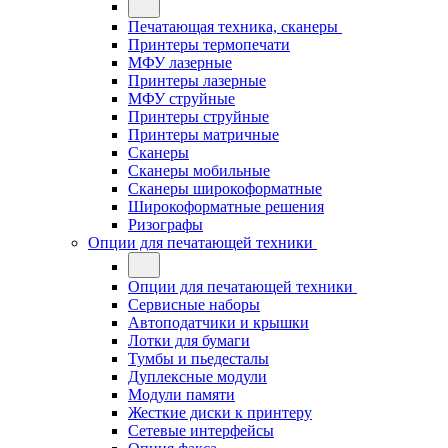
Печатающая техника, сканеры
Принтеры термопечати
МФУ лазерные
Принтеры лазерные
МФУ струйные
Принтеры струйные
Принтеры матричные
Сканеры
Сканеры мобильные
Сканеры широкоформатные
Широкоформатные решения
Ризографы
Опции для печатающей техники
Опции для печатающей техники
Сервисные наборы
Автоподатчики и крышки
Лотки для бумаги
Тумбы и пьедесталы
Дуплексные модули
Модули памяти
Жесткие диски к принтеру
Сетевые интерфейсы