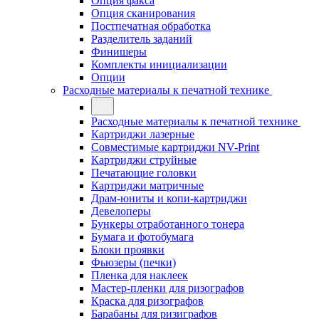
Опция факса
Опция сканирования
Постпечатная обработка
Разделитель заданий
Финишеры
Комплекты инициализации
Опции
Расходные материалы к печатной технике
Расходные материалы к печатной технике
Картриджи лазерные
Совместимые картриджи NV-Print
Картриджи струйные
Печатающие головки
Картриджи матричные
Драм-юниты и копи-картриджи
Девелоперы
Бункеры отработанного тонера
Бумага и фотобумага
Блоки проявки
Фьюзеры (печки)
Пленка для наклеек
Мастер-пленки для ризографов
Краска для ризографов
Барабаны для ризиграфов