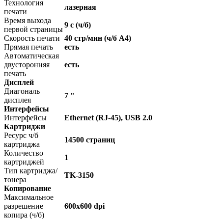
Технология
лазерная
печати
Время выхода
9 c (ч/б)
первой страницы
Скорость печати
40 стр/мин (ч/б А4)
Прямая печать
есть
Автоматическая
двусторонняя
есть
печать
Дисплей
Диагональ
7 "
дисплея
Интерфейсы
Интерфейсы
Ethernet (RJ-45), USB 2.0
Картриджи
Ресурс ч/б
14500 страниц
картриджа
Количество
1
картриджей
Тип картриджа/
TK-3150
тонера
Копирование
Максимальное
разрешение
600x600 dpi
копира (ч/б)