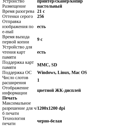
Устройство
принтер/сканер/копир
Размещение
настольный
Время разогрева
21 с
Оттенки серого
256
Отправка
изображения по
есть
e-mail
Время выхода
9 с
первой копии
Устройство для
чтения карт
есть
памяти
Поддержка карт
MMC, SD
памяти
Поддержка ОС
Windows, Linux, Mac OS
Число слотов
1
расширения
Отображение
цветной ЖК-дисплей
информации
Печать
Максимальное
разрешение для ч/
1200x1200 dpi
б печати
Технология
черно-белая
печати