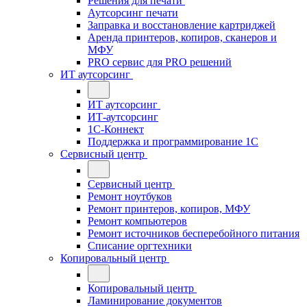
Решения для печати
Аутсорсинг печати
Заправка и восстановление картриджей
Аренда принтеров, копиров, сканеров и
МФУ
PRO сервис для PRO решений
ИТ аутсорсинг
ИТ аутсорсинг
ИТ-аутсорсинг
1С-Коннект
Поддержка и программирование 1С
Сервисный центр
Сервисный центр
Ремонт ноутбуков
Ремонт принтеров, копиров, МФУ
Ремонт компьютеров
Ремонт источников бесперебойного питания
Списание оргтехники
Копировальный центр
Копировальный центр
Ламинирование документов