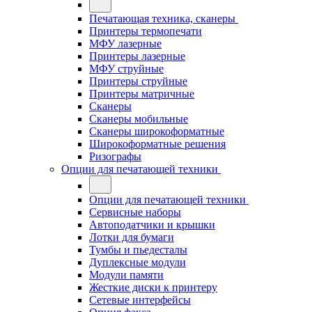
Печатающая техника, сканеры
Принтеры термопечати
МФУ лазерные
Принтеры лазерные
МФУ струйные
Принтеры струйные
Принтеры матричные
Сканеры
Сканеры мобильные
Сканеры широкоформатные
Широкоформатные решения
Ризографы
Опции для печатающей техники
Опции для печатающей техники
Сервисные наборы
Автоподатчики и крышки
Лотки для бумаги
Тумбы и пьедесталы
Дуплексные модули
Модули памяти
Жесткие диски к принтеру
Сетевые интерфейсы