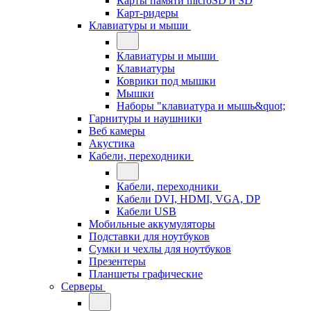
Карты памяти microSD и SD
Карт-ридеры
Клавиатуры и мыши
Клавиатуры и мыши
Клавиатуры
Коврики под мышки
Мышки
Наборы "клавиатура и мышь&quot;
Гарнитуры и наушники
Веб камеры
Акустика
Кабели, переходники
Кабели, переходники
Кабели DVI, HDMI, VGA, DP
Кабели USB
Мобильные аккумуляторы
Подставки для ноутбуков
Сумки и чехлы для ноутбуков
Презентеры
Планшеты графические
Серверы