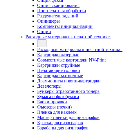
Опция факса
Опция сканирования
Постпечатная обработка
Разделитель заданий
Финишеры
Комплекты инициализации
Опции
Расходные материалы к печатной технике
Расходные материалы к печатной технике
Картриджи лазерные
Совместимые картриджи NV-Print
Картриджи струйные
Печатающие головки
Картриджи матричные
Драм-юниты и копи-картриджи
Девелоперы
Бункеры отработанного тонера
Бумага и фотобумага
Блоки проявки
Фьюзеры (печки)
Пленка для наклеек
Мастер-пленки для ризографов
Краска для ризографов
Барабаны для ризиграфов