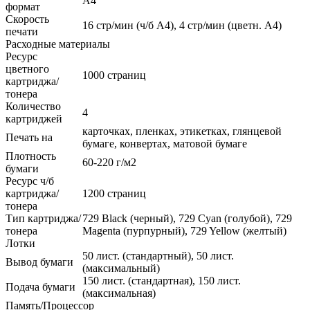
A4
формат
Скорость
16 стр/мин (ч/б А4), 4 стр/мин (цветн. А4)
печати
Расходные материалы
Ресурс
цветного
1000 страниц
картриджа/
тонера
Количество
4
картриджей
карточках, пленках, этикетках, глянцевой
Печать на
бумаге, конвертах, матовой бумаге
Плотность
60-220 г/м2
бумаги
Ресурс ч/б
картриджа/
1200 страниц
тонера
Тип картриджа/
729 Black (черный), 729 Cyan (голубой), 729
тонера
Magenta (пурпурный), 729 Yellow (желтый)
Лотки
50 лист. (стандартный), 50 лист.
Вывод бумаги
(максимальный)
150 лист. (стандартная), 150 лист.
Подача бумаги
(максимальная)
Память/Процессор