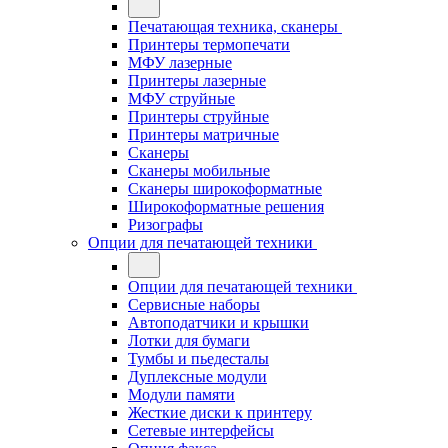
Печатающая техника, сканеры
Принтеры термопечати
МФУ лазерные
Принтеры лазерные
МФУ струйные
Принтеры струйные
Принтеры матричные
Сканеры
Сканеры мобильные
Сканеры широкоформатные
Широкоформатные решения
Ризографы
Опции для печатающей техники
Опции для печатающей техники
Сервисные наборы
Автоподатчики и крышки
Лотки для бумаги
Тумбы и пьедесталы
Дуплексные модули
Модули памяти
Жесткие диски к принтеру
Сетевые интерфейсы