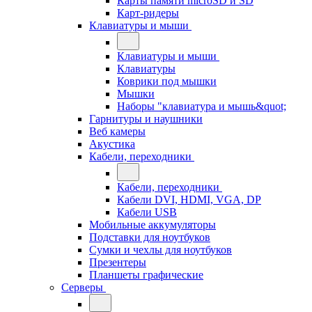
Карты памяти microSD и SD
Карт-ридеры
Клавиатуры и мыши
Клавиатуры и мыши
Клавиатуры
Коврики под мышки
Мышки
Наборы "клавиатура и мышь&quot;
Гарнитуры и наушники
Веб камеры
Акустика
Кабели, переходники
Кабели, переходники
Кабели DVI, HDMI, VGA, DP
Кабели USB
Мобильные аккумуляторы
Подставки для ноутбуков
Сумки и чехлы для ноутбуков
Презентеры
Планшеты графические
Серверы