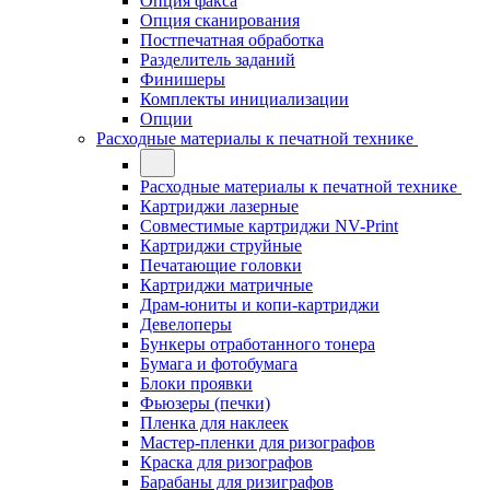
Опция факса
Опция сканирования
Постпечатная обработка
Разделитель заданий
Финишеры
Комплекты инициализации
Опции
Расходные материалы к печатной технике
Расходные материалы к печатной технике
Картриджи лазерные
Совместимые картриджи NV-Print
Картриджи струйные
Печатающие головки
Картриджи матричные
Драм-юниты и копи-картриджи
Девелоперы
Бункеры отработанного тонера
Бумага и фотобумага
Блоки проявки
Фьюзеры (печки)
Пленка для наклеек
Мастер-пленки для ризографов
Краска для ризографов
Барабаны для ризиграфов