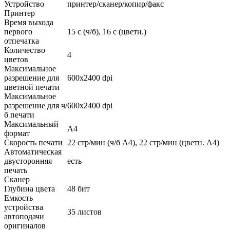
Устройство
принтер/сканер/копир/факс
Принтер
Время выхода
первого
15 c (ч/б), 16 c (цветн.)
отпечатка
Количество
4
цветов
Максимальное
разрешение для
600x2400 dpi
цветной печати
Максимальное
разрешение для ч/
600x2400 dpi
б печати
Максимальный
A4
формат
Скорость печати
22 стр/мин (ч/б А4), 22 стр/мин (цветн. А4)
Автоматическая
двусторонняя
есть
печать
Сканер
Глубина цвета
48 бит
Емкость
устройства
35 листов
автоподачи
оригиналов