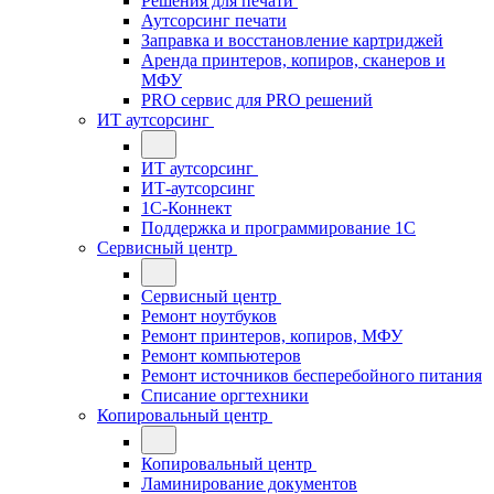
Решения для печати
Аутсорсинг печати
Заправка и восстановление картриджей
Аренда принтеров, копиров, сканеров и
МФУ
PRO сервис для PRO решений
ИТ аутсорсинг
ИТ аутсорсинг
ИТ-аутсорсинг
1С-Коннект
Поддержка и программирование 1С
Сервисный центр
Сервисный центр
Ремонт ноутбуков
Ремонт принтеров, копиров, МФУ
Ремонт компьютеров
Ремонт источников бесперебойного питания
Списание оргтехники
Копировальный центр
Копировальный центр
Ламинирование документов