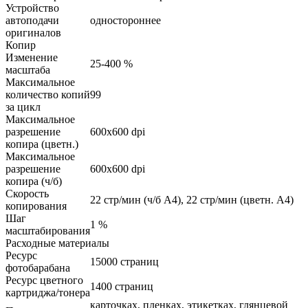
Устройство
автоподачи
одностороннее
оригиналов
Копир
Изменение
25-400 %
масштаба
Максимальное
количество копий
99
за цикл
Максимальное
разрешение
600x600 dpi
копира (цветн.)
Максимальное
разрешение
600x600 dpi
копира (ч/б)
Скорость
22 стр/мин (ч/б А4), 22 стр/мин (цветн. А4)
копирования
Шаг
1 %
масштабирования
Расходные материалы
Ресурс
15000 страниц
фотобарабана
Ресурс цветного
1400 страниц
картриджа/тонера
карточках, пленках, этикетках, глянцевой