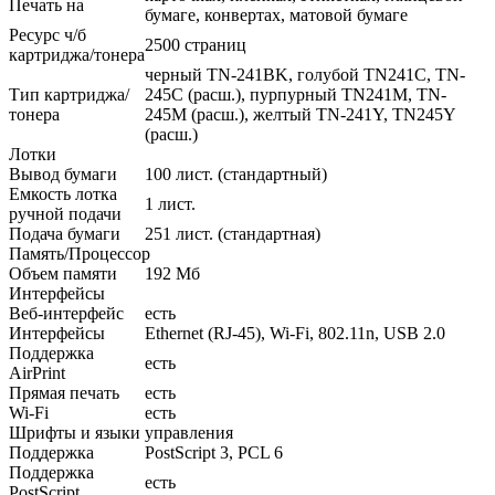
Печать на
бумаге, конвертах, матовой бумаге
Ресурс ч/б
2500 страниц
картриджа/тонера
черный TN-241BK, голубой TN241C, TN-
Тип картриджа/
245C (расш.), пурпурный TN241M, TN-
тонера
245M (расш.), желтый TN-241Y, TN245Y
(расш.)
Лотки
Вывод бумаги
100 лист. (стандартный)
Емкость лотка
1 лист.
ручной подачи
Подача бумаги
251 лист. (стандартная)
Память/Процессор
Объем памяти
192 Мб
Интерфейсы
Веб-интерфейс
есть
Интерфейсы
Ethernet (RJ-45), Wi-Fi, 802.11n, USB 2.0
Поддержка
есть
AirPrint
Прямая печать
есть
Wi-Fi
есть
Шрифты и языки управления
Поддержка
PostScript 3, PCL 6
Поддержка
есть
PostScript