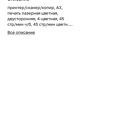
принтер/сканер/копир, A3,
печать лазерная цветная,
двусторонняя, 4-цветная, 45
стр/мин ч/б, 45 стр/мин цветн.,
1200x1200 dpi, подача: 1150
Все описание
лист., вывод: 250 лист., Post
Script, память: 4096 Мб, 250 Гб
HDD, Ethernet RJ-45, USB,
цветной ЖК-дисплей,
устройство автоподачи
оригиналов