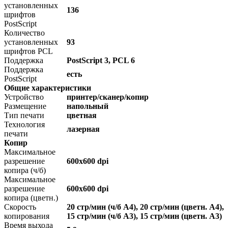
установленных
136
шрифтов
PostScript
Количество
установленных
93
шрифтов PCL
Поддержка
PostScript 3, PCL 6
Поддержка
есть
PostScript
Общие характеристики
Устройство
принтер/сканер/копир
Размещение
напольный
Тип печати
цветная
Технология
лазерная
печати
Копир
Максимальное
разрешение
600x600 dpi
копира (ч/б)
Максимальное
разрешение
600x600 dpi
копира (цветн.)
Скорость
20 стр/мин (ч/б А4), 20 стр/мин (цветн. А4),
копирования
15 стр/мин (ч/б А3), 15 стр/мин (цветн. А3)
Время выхода