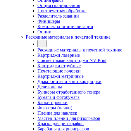
Опция факса
Опция сканирования
Постпечатная обработка
Разделитель заданий
Финишеры
Комплекты инициализации
Опции
Расходные материалы к печатной технике
Расходные материалы к печатной технике
Картриджи лазерные
Совместимые картриджи NV-Print
Картриджи струйные
Печатающие головки
Картриджи матричные
Драм-юниты и копи-картриджи
Девелоперы
Бункеры отработанного тонера
Бумага и фотобумага
Блоки проявки
Фьюзеры (печки)
Пленка для наклеек
Мастер-пленки для ризографов
Краска для ризографов
Барабаны для ризиграфов