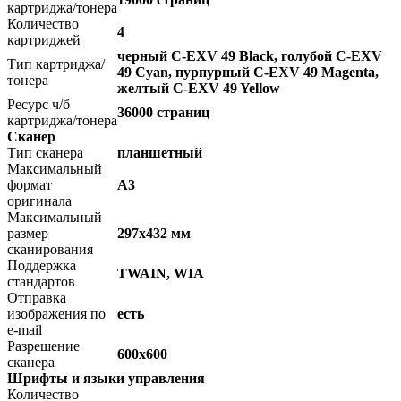
картриджа/тонера
Количество
4
картриджей
черный C-EXV 49 Black, голубой C-EXV
Тип картриджа/
49 Cyan, пурпурный C-EXV 49 Magenta,
тонера
желтый C-EXV 49 Yellow
Ресурс ч/б
36000 страниц
картриджа/тонера
Сканер
Тип сканера
планшетный
Максимальный
формат
A3
оригинала
Максимальный
размер
297x432 мм
сканирования
Поддержка
TWAIN, WIA
стандартов
Отправка
изображения по
есть
e-mail
Разрешение
600x600
сканера
Шрифты и языки управления
Количество