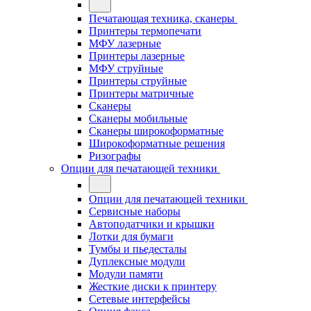
Печатающая техника, сканеры
Принтеры термопечати
МФУ лазерные
Принтеры лазерные
МФУ струйные
Принтеры струйные
Принтеры матричные
Сканеры
Сканеры мобильные
Сканеры широкоформатные
Широкоформатные решения
Ризографы
Опции для печатающей техники
Опции для печатающей техники
Сервисные наборы
Автоподатчики и крышки
Лотки для бумаги
Тумбы и пьедесталы
Дуплексные модули
Модули памяти
Жесткие диски к принтеру
Сетевые интерфейсы