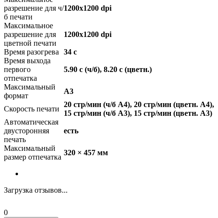
разрешение для ч/
1200x1200 dpi
б печати
Максимальное
разрешение для
1200x1200 dpi
цветной печати
Время разогрева
34 с
Время выхода
первого
5.90 c (ч/б), 8.20 c (цветн.)
отпечатка
Максимальный
A3
формат
20 стр/мин (ч/б А4), 20 стр/мин (цветн. А4),
Скорость печати
15 стр/мин (ч/б А3), 15 стр/мин (цветн. А3)
Автоматическая
двусторонняя
есть
печать
Максимальный
320 × 457 мм
размер отпечатка
Загрузка отзывов...
0