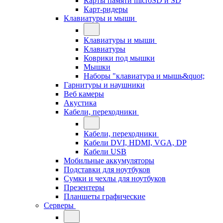
Карты памяти microSD и SD
Карт-ридеры
Клавиатуры и мыши
Клавиатуры и мыши
Клавиатуры
Коврики под мышки
Мышки
Наборы "клавиатура и мышь&quot;
Гарнитуры и наушники
Веб камеры
Акустика
Кабели, переходники
Кабели, переходники
Кабели DVI, HDMI, VGA, DP
Кабели USB
Мобильные аккумуляторы
Подставки для ноутбуков
Сумки и чехлы для ноутбуков
Презентеры
Планшеты графические
Серверы