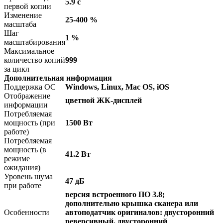
5.9 с
первой копии
Изменение
25-400 %
масштаба
Шаг
1 %
масштабирования
Максимальное
количество копий
999
за цикл
Дополнительная информация
Поддержка ОС
Windows, Linux, Mac OS, iOS
Отображение
цветной ЖК-дисплей
информации
Потребляемая
мощность (при
1500 Вт
работе)
Потребляемая
мощность (в
41.2 Вт
режиме
ожидания)
Уровень шума
47 дБ
при работе
версия встроенного ПО 3.8;
дополнительно крышка сканера или
Особенности
автоподатчик оригиналов: двусторонний
реверсивный, двусторонний