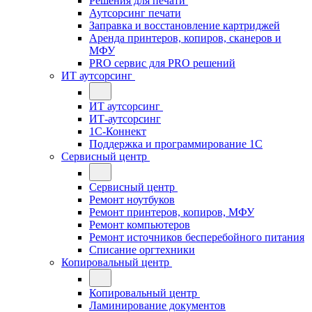
Решения для печати
Аутсорсинг печати
Заправка и восстановление картриджей
Аренда принтеров, копиров, сканеров и
МФУ
PRO сервис для PRO решений
ИТ аутсорсинг
ИТ аутсорсинг
ИТ-аутсорсинг
1С-Коннект
Поддержка и программирование 1С
Сервисный центр
Сервисный центр
Ремонт ноутбуков
Ремонт принтеров, копиров, МФУ
Ремонт компьютеров
Ремонт источников бесперебойного питания
Списание оргтехники
Копировальный центр
Копировальный центр
Ламинирование документов