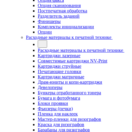
Опция факса
Опция сканирования
Постпечатная обработка
Разделитель заданий
Финишеры
Комплекты инициализации
Опции
Расходные материалы к печатной технике
Расходные материалы к печатной технике
Картриджи лазерные
Совместимые картриджи NV-Print
Картриджи струйные
Печатающие головки
Картриджи матричные
Драм-юниты и копи-картриджи
Девелоперы
Бункеры отработанного тонера
Бумага и фотобумага
Блоки проявки
Фьюзеры (печки)
Пленка для наклеек
Мастер-пленки для ризографов
Краска для ризографов
Барабаны для ризиграфов