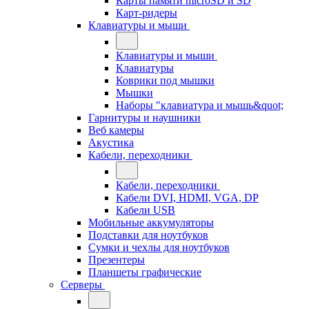
Карты памяти microSD и SD
Карт-ридеры
Клавиатуры и мыши
Клавиатуры и мыши
Клавиатуры
Коврики под мышки
Мышки
Наборы "клавиатура и мышь&quot;
Гарнитуры и наушники
Веб камеры
Акустика
Кабели, переходники
Кабели, переходники
Кабели DVI, HDMI, VGA, DP
Кабели USB
Мобильные аккумуляторы
Подставки для ноутбуков
Сумки и чехлы для ноутбуков
Презентеры
Планшеты графические
Серверы