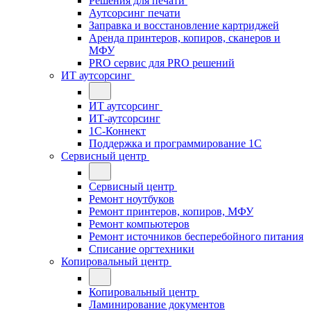
Решения для печати
Аутсорсинг печати
Заправка и восстановление картриджей
Аренда принтеров, копиров, сканеров и
МФУ
PRO сервис для PRO решений
ИТ аутсорсинг
ИТ аутсорсинг
ИТ-аутсорсинг
1С-Коннект
Поддержка и программирование 1С
Сервисный центр
Сервисный центр
Ремонт ноутбуков
Ремонт принтеров, копиров, МФУ
Ремонт компьютеров
Ремонт источников бесперебойного питания
Списание оргтехники
Копировальный центр
Копировальный центр
Ламинирование документов