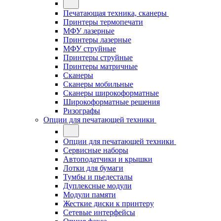
Печатающая техника, сканеры
Принтеры термопечати
МФУ лазерные
Принтеры лазерные
МФУ струйные
Принтеры струйные
Принтеры матричные
Сканеры
Сканеры мобильные
Сканеры широкоформатные
Широкоформатные решения
Ризографы
Опции для печатающей техники
Опции для печатающей техники
Сервисные наборы
Автоподатчики и крышки
Лотки для бумаги
Тумбы и пьедесталы
Дуплексные модули
Модули памяти
Жесткие диски к принтеру
Сетевые интерфейсы