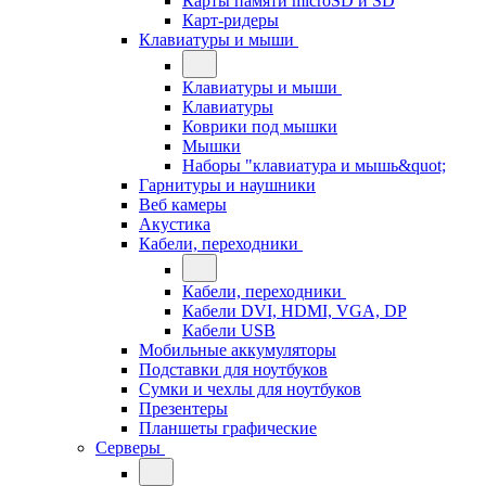
Карты памяти microSD и SD
Карт-ридеры
Клавиатуры и мыши
Клавиатуры и мыши
Клавиатуры
Коврики под мышки
Мышки
Наборы "клавиатура и мышь&quot;
Гарнитуры и наушники
Веб камеры
Акустика
Кабели, переходники
Кабели, переходники
Кабели DVI, HDMI, VGA, DP
Кабели USB
Мобильные аккумуляторы
Подставки для ноутбуков
Сумки и чехлы для ноутбуков
Презентеры
Планшеты графические
Серверы