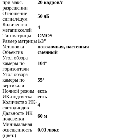
при макс.
20 кадров/с
разрешении
Отношение
50 дБ
сигнал/шум
Количество
4
мегапикселей
Тип матрицы
CMOS
Размер матрицы
1/3"
Установка
потолочная, настенная
Объектив
сменный
Угол обзора
камеры по
104°
горизонтали
Угол обзора
камеры по
55°
вертикали
Ночной режим
есть
ИК-подсветка
есть
Количество ИК-
4
светодиодов
Дальность ИК-
60 м
подсветки
Минимальная
освещенность
0.03 люкс
(цвет.)