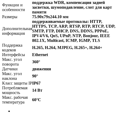
поддержка WDR, компенсация задней
Функции и
засветки, шумоподавление, слот для карт
особенности
памяти
Размеры
75.90x79x244.10 мм
поддерживаемые протоколы: HTTP,
HTTPS, TCP, ARP, RTSP, RTP, RTCP, UDP,
Дополнительная
SMTP, FTP, DHCP, DNS, DDNS, PPPoE,
информация
IPV4/V6, QoS, UPnP, NTP, Bonjour, IEEE
802.1X, Multicast, ICMP, IGMP, TLS
Поддержка
H.265, H.264, MJPEG, H.265+, H.264+
кодеков
Интерфейсы
Ethernet
Макс. угол
360°
поворота
Датчики
движения
Макс. угол
90°
наклона
Класс защиты IP
IP67
Потребляемая
14 Вт
мощность
Макс. рабочая
60°C
температура