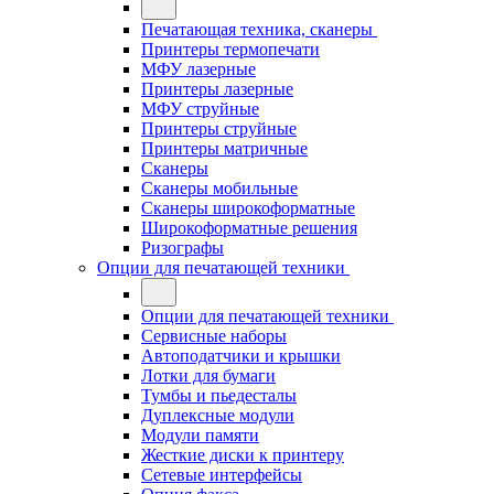
Печатающая техника, сканеры
Принтеры термопечати
МФУ лазерные
Принтеры лазерные
МФУ струйные
Принтеры струйные
Принтеры матричные
Сканеры
Сканеры мобильные
Сканеры широкоформатные
Широкоформатные решения
Ризографы
Опции для печатающей техники
Опции для печатающей техники
Сервисные наборы
Автоподатчики и крышки
Лотки для бумаги
Тумбы и пьедесталы
Дуплексные модули
Модули памяти
Жесткие диски к принтеру
Сетевые интерфейсы