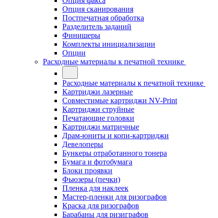
Опция факса
Опция сканирования
Постпечатная обработка
Разделитель заданий
Финишеры
Комплекты инициализации
Опции
Расходные материалы к печатной технике
Расходные материалы к печатной технике
Картриджи лазерные
Совместимые картриджи NV-Print
Картриджи струйные
Печатающие головки
Картриджи матричные
Драм-юниты и копи-картриджи
Девелоперы
Бункеры отработанного тонера
Бумага и фотобумага
Блоки проявки
Фьюзеры (печки)
Пленка для наклеек
Мастер-пленки для ризографов
Краска для ризографов
Барабаны для ризиграфов