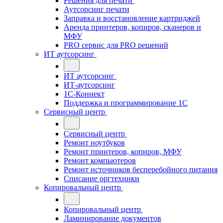
Решения для печати
Аутсорсинг печати
Заправка и восстановление картриджей
Аренда принтеров, копиров, сканеров и
МФУ
PRO сервис для PRO решений
ИТ аутсорсинг
ИТ аутсорсинг
ИТ-аутсорсинг
1С-Коннект
Поддержка и программирование 1С
Сервисный центр
Сервисный центр
Ремонт ноутбуков
Ремонт принтеров, копиров, МФУ
Ремонт компьютеров
Ремонт источников бесперебойного питания
Списание оргтехники
Копировальный центр
Копировальный центр
Ламинирование документов