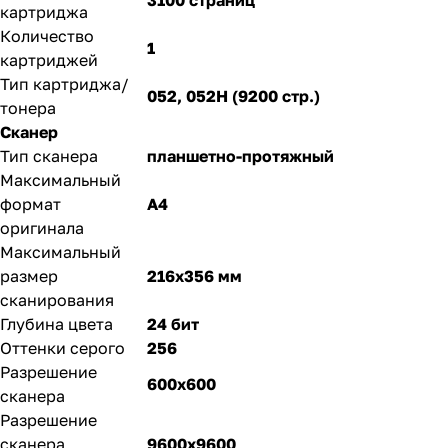
3100 страниц
картриджа
Количество
1
картриджей
Тип картриджа/
052, 052H (9200 стр.)
тонера
Сканер
Тип сканера
планшетно-протяжный
Максимальный
формат
A4
оригинала
Максимальный
размер
216x356 мм
сканирования
Глубина цвета
24 бит
Оттенки серого
256
Разрешение
600x600
сканера
Разрешение
сканера
9600x9600