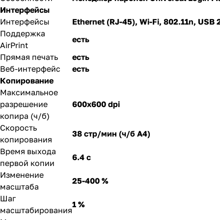
Интерфейсы
Интерфейсы
Ethernet (RJ-45), Wi-Fi, 802.11n, USB 
Поддержка
есть
AirPrint
Прямая печать
есть
Веб-интерфейс
есть
Копирование
Максимальное
разрешение
600x600 dpi
копира (ч/б)
Скорость
38 стр/мин (ч/б А4)
копирования
Время выхода
6.4 с
первой копии
Изменение
25-400 %
масштаба
Шаг
1 %
масштабирования