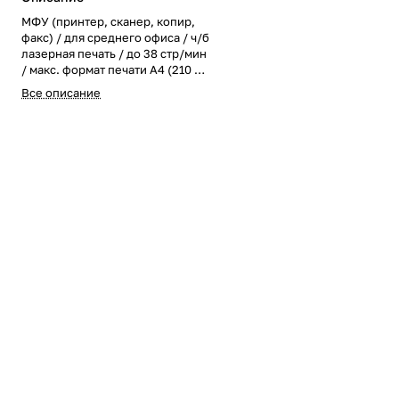
МФУ (принтер, сканер, копир,
факс) / для среднего офиса / ч/б
лазерная печать / до 38 стр/мин
/ макс. формат печати A4 (210 ×
297 мм) / макс. размер
Все описание
отпечатка: 216 × 356 мм /
цветной ЖК-дисплей /
двусторонняя печать /
автоподача оригиналов при
сканировании / Wi-Fi, Ethernet