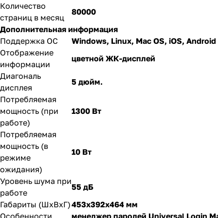
Количество
80000
страниц в месяц
Дополнительная информация
Поддержка ОС
Windows, Linux, Mac OS, iOS, Android
Отображение
цветной ЖК-дисплей
информации
Диагональ
5 дюйм.
дисплея
Потребляемая
мощность (при
1300 Вт
работе)
Потребляемая
мощность (в
10 Вт
режиме
ожидания)
Уровень шума при
55 дБ
работе
Габариты (ШxВxГ)
453x392x464 мм
Особенности
менеджер паролей Universal Login 