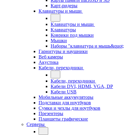
Карты памяти microSD и SD
Карт-ридеры
Клавиатуры и мыши
Клавиатуры и мыши
Клавиатуры
Коврики под мышки
Мышки
Наборы "клавиатура и мышь&quot;
Гарнитуры и наушники
Веб камеры
Акустика
Кабели, переходники
Кабели, переходники
Кабели DVI, HDMI, VGA, DP
Кабели USB
Мобильные аккумуляторы
Подставки для ноутбуков
Сумки и чехлы для ноутбуков
Презентеры
Планшеты графические
Серверы