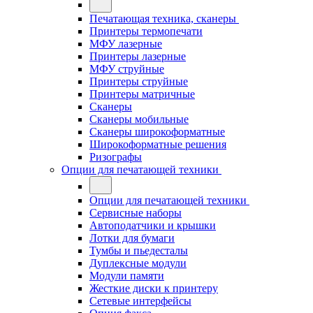
Печатающая техника, сканеры
Принтеры термопечати
МФУ лазерные
Принтеры лазерные
МФУ струйные
Принтеры струйные
Принтеры матричные
Сканеры
Сканеры мобильные
Сканеры широкоформатные
Широкоформатные решения
Ризографы
Опции для печатающей техники
Опции для печатающей техники
Сервисные наборы
Автоподатчики и крышки
Лотки для бумаги
Тумбы и пьедесталы
Дуплексные модули
Модули памяти
Жесткие диски к принтеру
Сетевые интерфейсы