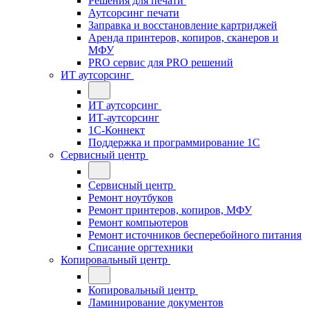
Решения для печати
Аутсорсинг печати
Заправка и восстановление картриджей
Аренда принтеров, копиров, сканеров и
МФУ
PRO сервис для PRO решений
ИТ аутсорсинг
ИТ аутсорсинг
ИТ-аутсорсинг
1С-Коннект
Поддержка и программирование 1С
Сервисный центр
Сервисный центр
Ремонт ноутбуков
Ремонт принтеров, копиров, МФУ
Ремонт компьютеров
Ремонт источников бесперебойного питания
Списание оргтехники
Копировальный центр
Копировальный центр
Ламинирование документов