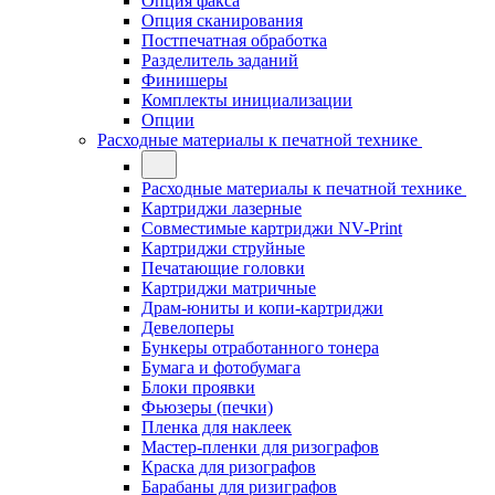
Опция факса
Опция сканирования
Постпечатная обработка
Разделитель заданий
Финишеры
Комплекты инициализации
Опции
Расходные материалы к печатной технике
Расходные материалы к печатной технике
Картриджи лазерные
Совместимые картриджи NV-Print
Картриджи струйные
Печатающие головки
Картриджи матричные
Драм-юниты и копи-картриджи
Девелоперы
Бункеры отработанного тонера
Бумага и фотобумага
Блоки проявки
Фьюзеры (печки)
Пленка для наклеек
Мастер-пленки для ризографов
Краска для ризографов
Барабаны для ризиграфов