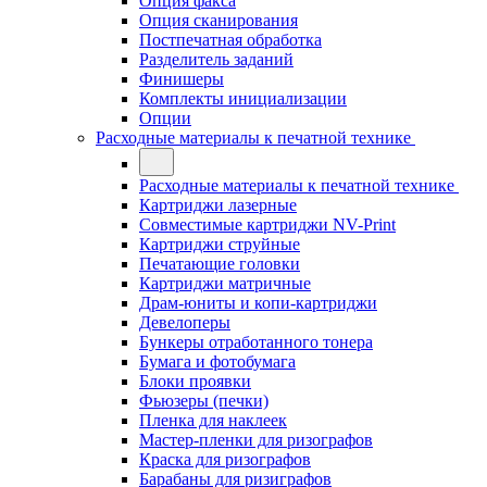
Опция факса
Опция сканирования
Постпечатная обработка
Разделитель заданий
Финишеры
Комплекты инициализации
Опции
Расходные материалы к печатной технике
Расходные материалы к печатной технике
Картриджи лазерные
Совместимые картриджи NV-Print
Картриджи струйные
Печатающие головки
Картриджи матричные
Драм-юниты и копи-картриджи
Девелоперы
Бункеры отработанного тонера
Бумага и фотобумага
Блоки проявки
Фьюзеры (печки)
Пленка для наклеек
Мастер-пленки для ризографов
Краска для ризографов
Барабаны для ризиграфов