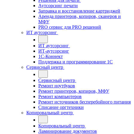
Решения для печати
Аутсорсинг печати
Заправка и восстановление картриджей
Аренда принтеров, копиров, сканеров и
МФУ
PRO сервис для PRO решений
ИТ аутсорсинг
ИТ аутсорсинг
ИТ-аутсорсинг
1С-Коннект
Поддержка и программирование 1С
Сервисный центр
Сервисный центр
Ремонт ноутбуков
Ремонт принтеров, копиров, МФУ
Ремонт компьютеров
Ремонт источников бесперебойного питания
Списание оргтехники
Копировальный центр
Копировальный центр
Ламинирование документов