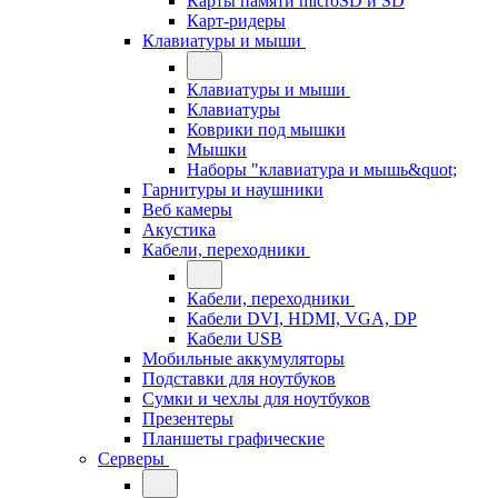
Карты памяти microSD и SD
Карт-ридеры
Клавиатуры и мыши
Клавиатуры и мыши
Клавиатуры
Коврики под мышки
Мышки
Наборы "клавиатура и мышь&quot;
Гарнитуры и наушники
Веб камеры
Акустика
Кабели, переходники
Кабели, переходники
Кабели DVI, HDMI, VGA, DP
Кабели USB
Мобильные аккумуляторы
Подставки для ноутбуков
Сумки и чехлы для ноутбуков
Презентеры
Планшеты графические
Серверы