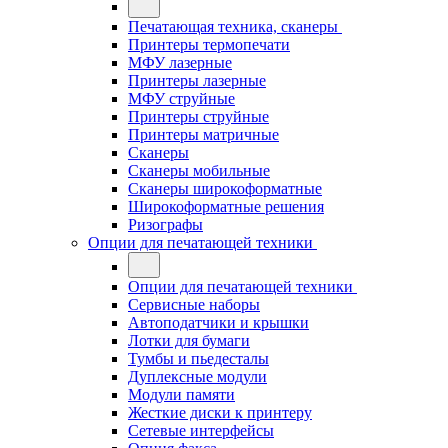
Печатающая техника, сканеры
Принтеры термопечати
МФУ лазерные
Принтеры лазерные
МФУ струйные
Принтеры струйные
Принтеры матричные
Сканеры
Сканеры мобильные
Сканеры широкоформатные
Широкоформатные решения
Ризографы
Опции для печатающей техники
Опции для печатающей техники
Сервисные наборы
Автоподатчики и крышки
Лотки для бумаги
Тумбы и пьедесталы
Дуплексные модули
Модули памяти
Жесткие диски к принтеру
Сетевые интерфейсы