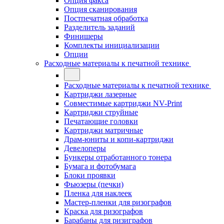
Опция факса
Опция сканирования
Постпечатная обработка
Разделитель заданий
Финишеры
Комплекты инициализации
Опции
Расходные материалы к печатной технике
Расходные материалы к печатной технике
Картриджи лазерные
Совместимые картриджи NV-Print
Картриджи струйные
Печатающие головки
Картриджи матричные
Драм-юниты и копи-картриджи
Девелоперы
Бункеры отработанного тонера
Бумага и фотобумага
Блоки проявки
Фьюзеры (печки)
Пленка для наклеек
Мастер-пленки для ризографов
Краска для ризографов
Барабаны для ризиграфов