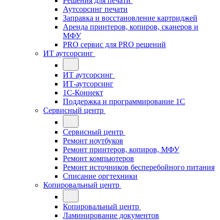
Решения для печати
Аутсорсинг печати
Заправка и восстановление картриджей
Аренда принтеров, копиров, сканеров и
МФУ
PRO сервис для PRO решений
ИТ аутсорсинг
ИТ аутсорсинг
ИТ-аутсорсинг
1С-Коннект
Поддержка и программирование 1С
Сервисный центр
Сервисный центр
Ремонт ноутбуков
Ремонт принтеров, копиров, МФУ
Ремонт компьютеров
Ремонт источников бесперебойного питания
Списание оргтехники
Копировальный центр
Копировальный центр
Ламинирование документов