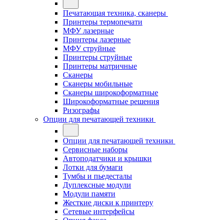
Печатающая техника, сканеры
Принтеры термопечати
МФУ лазерные
Принтеры лазерные
МФУ струйные
Принтеры струйные
Принтеры матричные
Сканеры
Сканеры мобильные
Сканеры широкоформатные
Широкоформатные решения
Ризографы
Опции для печатающей техники
Опции для печатающей техники
Сервисные наборы
Автоподатчики и крышки
Лотки для бумаги
Тумбы и пьедесталы
Дуплексные модули
Модули памяти
Жесткие диски к принтеру
Сетевые интерфейсы