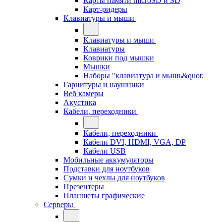
Карты памяти microSD и SD
Карт-ридеры
Клавиатуры и мыши
Клавиатуры и мыши
Клавиатуры
Коврики под мышки
Мышки
Наборы "клавиатура и мышь&quot;
Гарнитуры и наушники
Веб камеры
Акустика
Кабели, переходники
Кабели, переходники
Кабели DVI, HDMI, VGA, DP
Кабели USB
Мобильные аккумуляторы
Подставки для ноутбуков
Сумки и чехлы для ноутбуков
Презентеры
Планшеты графические
Серверы