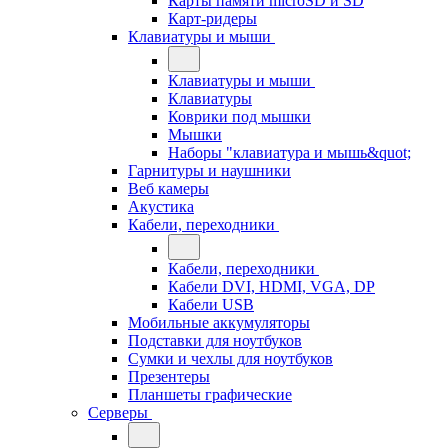
Карты памяти microSD и SD
Карт-ридеры
Клавиатуры и мыши
Клавиатуры и мыши
Клавиатуры
Коврики под мышки
Мышки
Наборы "клавиатура и мышь&quot;
Гарнитуры и наушники
Веб камеры
Акустика
Кабели, переходники
Кабели, переходники
Кабели DVI, HDMI, VGA, DP
Кабели USB
Мобильные аккумуляторы
Подставки для ноутбуков
Сумки и чехлы для ноутбуков
Презентеры
Планшеты графические
Серверы