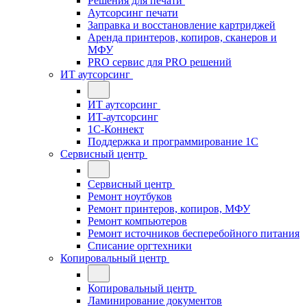
Решения для печати
Аутсорсинг печати
Заправка и восстановление картриджей
Аренда принтеров, копиров, сканеров и
МФУ
PRO сервис для PRO решений
ИТ аутсорсинг
ИТ аутсорсинг
ИТ-аутсорсинг
1С-Коннект
Поддержка и программирование 1С
Сервисный центр
Сервисный центр
Ремонт ноутбуков
Ремонт принтеров, копиров, МФУ
Ремонт компьютеров
Ремонт источников бесперебойного питания
Списание оргтехники
Копировальный центр
Копировальный центр
Ламинирование документов