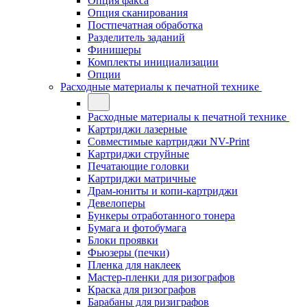
Опция факса
Опция сканирования
Постпечатная обработка
Разделитель заданий
Финишеры
Комплекты инициализации
Опции
Расходные материалы к печатной технике
Расходные материалы к печатной технике
Картриджи лазерные
Совместимые картриджи NV-Print
Картриджи струйные
Печатающие головки
Картриджи матричные
Драм-юниты и копи-картриджи
Девелоперы
Бункеры отработанного тонера
Бумага и фотобумага
Блоки проявки
Фьюзеры (печки)
Пленка для наклеек
Мастер-пленки для ризографов
Краска для ризографов
Барабаны для ризиграфов