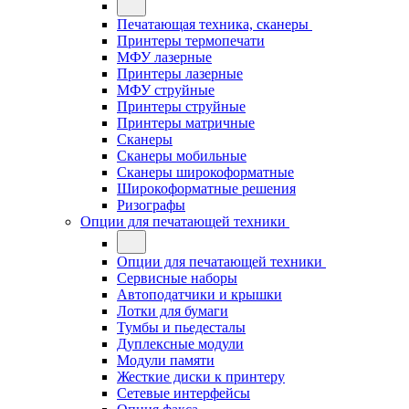
Печатающая техника, сканеры
Принтеры термопечати
МФУ лазерные
Принтеры лазерные
МФУ струйные
Принтеры струйные
Принтеры матричные
Сканеры
Сканеры мобильные
Сканеры широкоформатные
Широкоформатные решения
Ризографы
Опции для печатающей техники
Опции для печатающей техники
Сервисные наборы
Автоподатчики и крышки
Лотки для бумаги
Тумбы и пьедесталы
Дуплексные модули
Модули памяти
Жесткие диски к принтеру
Сетевые интерфейсы