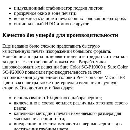
индукционный стабилизатор подачи листов;
прозрачное окно в зоне печати;
возможность очистки печатающих головок оператором;
опциональный HDD и многое другое.
Качество без ущерба для производительности
Еще недавно было сложно представить быструю
качественную печать изображений большого формата.
Новейшие аппараты позволяют получить тридцать отпечатков
за один час - это хороший показатель. Разработчики
широкоформатных решений Sure Color SC-P10000 и Sure Color
SC-P20000 повысили производительность за счет
использования улучшенной головки Precision Core Micro TFP.
Цветовая палитра также претерпела изменения в лучшую
сторону. Это достигнуто благодаря:
использованию 10-цветного набора чернил;
включению в состав четырех различных оттенков серого
цвета;
капельной методики печати изменяемого размера для
уменьшения зернистости;
внедрению пигмента матовости в черные чернила для
достижения глубины цвета.