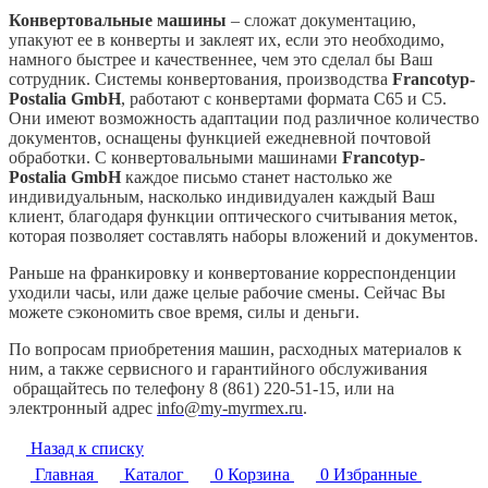
Конвертовальные машины
– сложат документацию,
упакуют ее в конверты и заклеят их, если это необходимо,
намного быстрее и качественнее, чем это сделал бы Ваш
сотрудник. Системы конвертования, производства
Francotyp-
Postalia GmbH
, работают с конвертами формата С65 и С5.
Они имеют возможность адаптации под различное количество
документов, оснащены функцией ежедневной почтовой
обработки. С конвертовальными машинами
Francotyp-
Postalia GmbH
каждое письмо станет настолько же
индивидуальным, насколько индивидуален каждый Ваш
клиент, благодаря функции оптического считывания меток,
которая позволяет составлять наборы вложений и документов.
Раньше на франкировку и конвертование корреспонденции
уходили часы, или даже целые рабочие смены. Сейчас Вы
можете сэкономить свое время, силы и деньги.
По вопросам приобретения машин, расходных материалов к
ним, а также сервисного и гарантийного обслуживания
обращайтесь по телефону 8 (861) 220-51-15, или на
электронный адрес
info@my-myrmex.ru
.
Назад к списку
Главная
Каталог
0
Корзина
0
Избранные