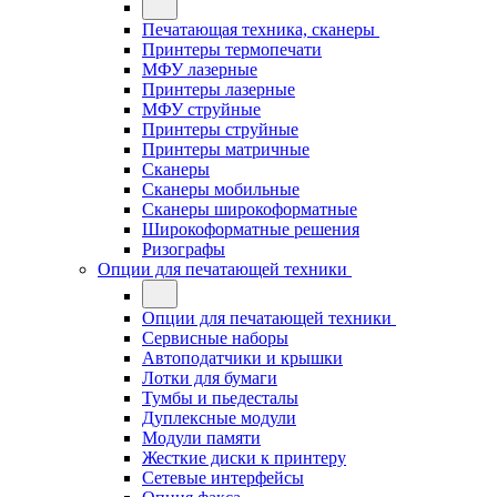
Печатающая техника, сканеры
Принтеры термопечати
МФУ лазерные
Принтеры лазерные
МФУ струйные
Принтеры струйные
Принтеры матричные
Сканеры
Сканеры мобильные
Сканеры широкоформатные
Широкоформатные решения
Ризографы
Опции для печатающей техники
Опции для печатающей техники
Сервисные наборы
Автоподатчики и крышки
Лотки для бумаги
Тумбы и пьедесталы
Дуплексные модули
Модули памяти
Жесткие диски к принтеру
Сетевые интерфейсы