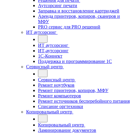
Решения для печати
Аутсорсинг печати
Заправка и восстановление картриджей
Аренда принтеров, копиров, сканеров и
МФУ
PRO сервис для PRO решений
ИТ аутсорсинг
ИТ аутсорсинг
ИТ-аутсорсинг
1С-Коннект
Поддержка и программирование 1С
Сервисный центр
Сервисный центр
Ремонт ноутбуков
Ремонт принтеров, копиров, МФУ
Ремонт компьютеров
Ремонт источников бесперебойного питания
Списание оргтехники
Копировальный центр
Копировальный центр
Ламинирование документов