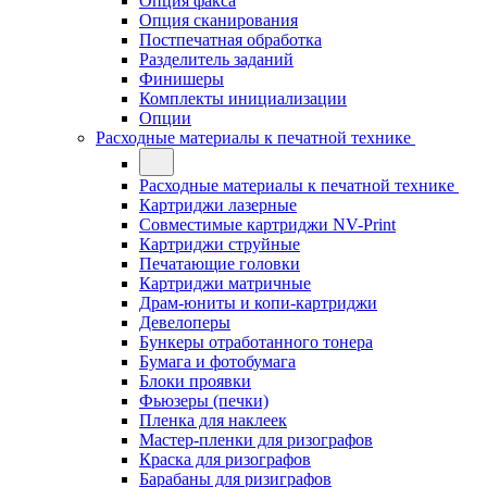
Опция факса
Опция сканирования
Постпечатная обработка
Разделитель заданий
Финишеры
Комплекты инициализации
Опции
Расходные материалы к печатной технике
Расходные материалы к печатной технике
Картриджи лазерные
Совместимые картриджи NV-Print
Картриджи струйные
Печатающие головки
Картриджи матричные
Драм-юниты и копи-картриджи
Девелоперы
Бункеры отработанного тонера
Бумага и фотобумага
Блоки проявки
Фьюзеры (печки)
Пленка для наклеек
Мастер-пленки для ризографов
Краска для ризографов
Барабаны для ризиграфов