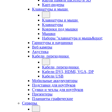
Карты памяти microSD и SD
Карт-ридеры
Клавиатуры и мыши
Клавиатуры и мыши
Клавиатуры
Коврики под мышки
Мышки
Наборы "клавиатура и мышь&quot;
Гарнитуры и наушники
Веб камеры
Акустика
Кабели, переходники
Кабели, переходники
Кабели DVI, HDMI, VGA, DP
Кабели USB
Мобильные аккумуляторы
Подставки для ноутбуков
Сумки и чехлы для ноутбуков
Презентеры
Планшеты графические
Серверы