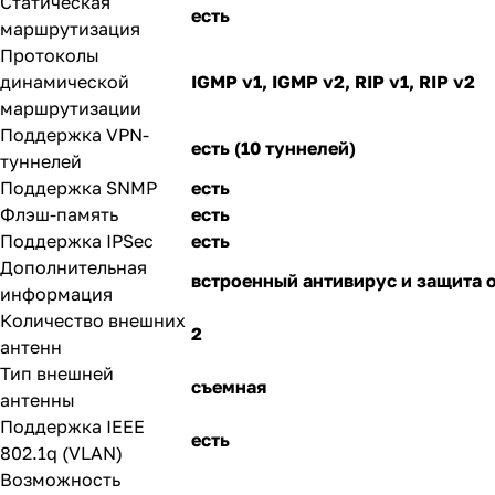
Статическая
есть
маршрутизация
Протоколы
динамической
IGMP v1, IGMP v2, RIP v1, RIP v2
маршрутизации
Поддержка VPN-
есть (10 туннелей)
туннелей
Поддержка SNMP
есть
Флэш-память
есть
Поддержка IPSec
есть
Дополнительная
встроенный антивирус и защита 
информация
Количество внешних
2
антенн
Тип внешней
съемная
антенны
Поддержка IEEE
есть
802.1q (VLAN)
Возможность