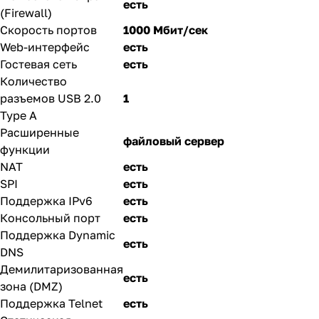
есть
(Firewall)
Скорость портов
1000 Мбит/сек
Web-интерфейс
есть
Гостевая сеть
есть
Количество
разъемов USB 2.0
1
Type A
Расширенные
файловый сервер
функции
NAT
есть
SPI
есть
Поддержка IPv6
есть
Консольный порт
есть
Поддержка Dynamic
есть
DNS
Демилитаризованная
есть
зона (DMZ)
Поддержка Telnet
есть