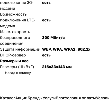
подключения 3G-
есть
модема
Возможность
подключения LTE-
есть
модема
Макс. скорость
беспроводного
300 Мбит/с
соединения
Защита информации
WEP, WPA, WPA2, 802.1x
DHCP-сервер
есть
Размеры и вес
Размеры (ШxВxГ)
216x33x143 мм
Назад к списку
Каталог
Акции
Бренды
Услуги
Блог
Условия оплаты
Услови