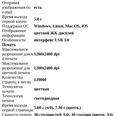
Отправка
изображения по
есть
e-mail
Время выхода
5.8 с
первой копии
Поддержка ОС
Windows, Linux, Mac OS, iOS
Отображение
цветной ЖК-дисплей
информации
Особенности
интерфейс USB 3.0
Печать
Максимальное
разрешение для ч/
1200x2400 dpi
б печати
Максимальное
разрешение для
1200x2400 dpi
цветной печати
Количество
129000
страниц в месяц
Технология
цветная
печати
Технология
светодиодная
печати
Время выхода
5.60 c (ч/б), 7.30 c (цветн.)
первой страницы
Скорость печати
30 стр/мин (ч/б А4), 30 стр/мин (цветн. А4)