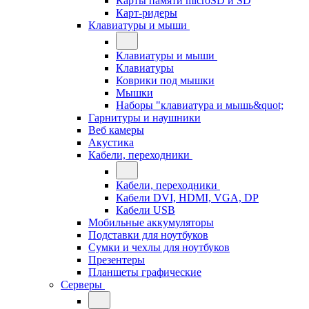
Карты памяти microSD и SD
Карт-ридеры
Клавиатуры и мыши
Клавиатуры и мыши
Клавиатуры
Коврики под мышки
Мышки
Наборы "клавиатура и мышь&quot;
Гарнитуры и наушники
Веб камеры
Акустика
Кабели, переходники
Кабели, переходники
Кабели DVI, HDMI, VGA, DP
Кабели USB
Мобильные аккумуляторы
Подставки для ноутбуков
Сумки и чехлы для ноутбуков
Презентеры
Планшеты графические
Серверы