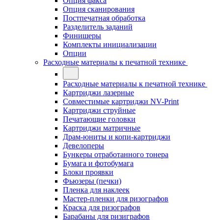
Опция факса
Опция сканирования
Постпечатная обработка
Разделитель заданий
Финишеры
Комплекты инициализации
Опции
Расходные материалы к печатной технике
Расходные материалы к печатной технике
Картриджи лазерные
Совместимые картриджи NV-Print
Картриджи струйные
Печатающие головки
Картриджи матричные
Драм-юниты и копи-картриджи
Девелоперы
Бункеры отработанного тонера
Бумага и фотобумага
Блоки проявки
Фьюзеры (печки)
Пленка для наклеек
Мастер-пленки для ризографов
Краска для ризографов
Барабаны для ризиграфов