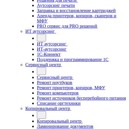
Решения для печати
Аутсорсинг печати
Заправка и восстановление картриджей
Аренда принтеров, копиров, сканеров и
МФУ
PRO сервис для PRO решений
ИТ аутсорсинг
ИТ аутсорсинг
ИТ-аутсорсинг
1С-Коннект
Поддержка и программирование 1С
Сервисный центр
Сервисный центр
Ремонт ноутбуков
Ремонт принтеров, копиров, МФУ
Ремонт компьютеров
Ремонт источников бесперебойного питания
Списание оргтехники
Копировальный центр
Копировальный центр
Ламинирование документов