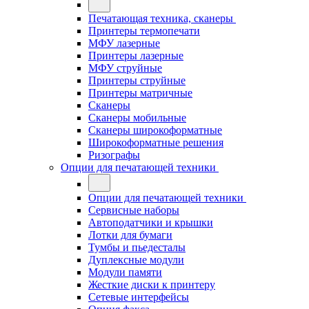
Печатающая техника, сканеры
Принтеры термопечати
МФУ лазерные
Принтеры лазерные
МФУ струйные
Принтеры струйные
Принтеры матричные
Сканеры
Сканеры мобильные
Сканеры широкоформатные
Широкоформатные решения
Ризографы
Опции для печатающей техники
Опции для печатающей техники
Сервисные наборы
Автоподатчики и крышки
Лотки для бумаги
Тумбы и пьедесталы
Дуплексные модули
Модули памяти
Жесткие диски к принтеру
Сетевые интерфейсы