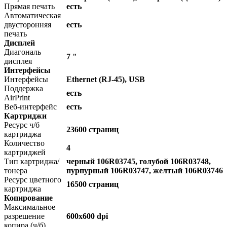
Прямая печать
есть
Автоматическая
двусторонняя
есть
печать
Дисплей
Диагональ
7 "
дисплея
Интерфейсы
Интерфейсы
Ethernet (RJ-45), USB
Поддержка
есть
AirPrint
Веб-интерфейс
есть
Картриджи
Ресурс ч/б
23600 страниц
картриджа
Количество
4
картриджей
Тип картриджа/
черный 106R03745, голубой 106R03748,
тонера
пурпурный 106R03747, желтый 106R03746
Ресурс цветного
16500 страниц
картриджа
Копирование
Максимальное
разрешение
600x600 dpi
копира (ч/б)