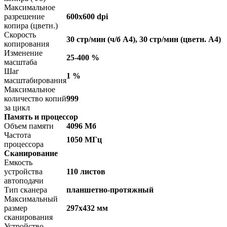
Максимальное
разрешение
600x600 dpi
копира (цветн.)
Скорость
30 стр/мин (ч/б А4), 30 стр/мин (цветн. А4)
копирования
Изменение
25-400 %
масштаба
Шаг
1 %
масштабирования
Максимальное
количество копий
999
за цикл
Память и процессор
Объем памяти
4096 Мб
Частота
1050 МГц
процессора
Сканирование
Емкость
устройства
110 листов
автоподачи
Тип сканера
планшетно-протяжный
Максимальный
размер
297x432 мм
сканирования
Устройство