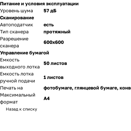
Питание и условия эксплуатации
Уровень шума
57 дБ
Сканирование
Автоподатчик
есть
Тип сканера
протяжный
Разрешение
600x600
сканера
Управление бумагой
Емкость
50 листов
выходного лотка
Емкость лотка
1 листов
ручной подачи
Печать на
фотобумаге, глянцевой бумаге, конв
Максимальный
A4
формат
Назад к списку