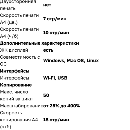
Двухсторонняя
нет
печать
Скорость печати
7 стр/мин
A4 (цв.)
Скорость печати
10 стр/мин
A4 (ч/б)
Дополнительные характеристики
ЖК дисплей
есть
Совместимость с
Windows, Mac OS, Linux
ОС
Интерфейсы
Интерфейсы
Wi-Fi, USB
Копирование
Макс. число
50
копий за цикл
Масштабирование
от 25% до 400%
Скорость
копирования A4
18 стр/мин
(ч/б)