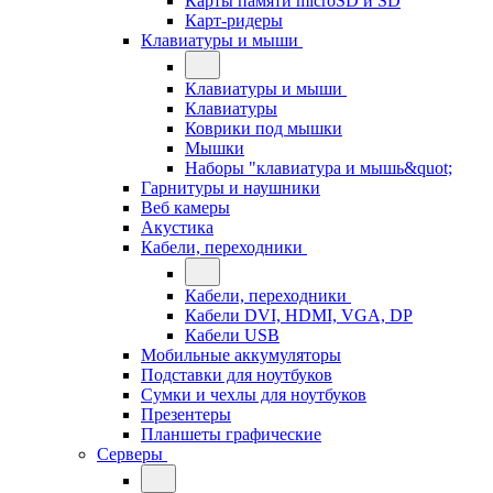
Карты памяти microSD и SD
Карт-ридеры
Клавиатуры и мыши
Клавиатуры и мыши
Клавиатуры
Коврики под мышки
Мышки
Наборы "клавиатура и мышь&quot;
Гарнитуры и наушники
Веб камеры
Акустика
Кабели, переходники
Кабели, переходники
Кабели DVI, HDMI, VGA, DP
Кабели USB
Мобильные аккумуляторы
Подставки для ноутбуков
Сумки и чехлы для ноутбуков
Презентеры
Планшеты графические
Серверы