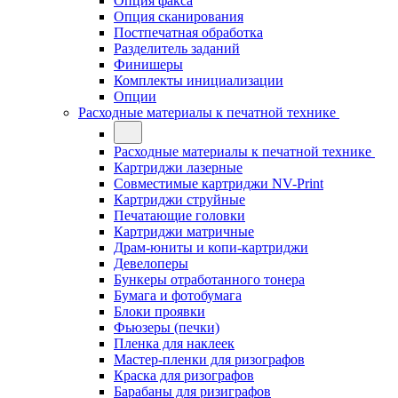
Опция факса
Опция сканирования
Постпечатная обработка
Разделитель заданий
Финишеры
Комплекты инициализации
Опции
Расходные материалы к печатной технике
Расходные материалы к печатной технике
Картриджи лазерные
Совместимые картриджи NV-Print
Картриджи струйные
Печатающие головки
Картриджи матричные
Драм-юниты и копи-картриджи
Девелоперы
Бункеры отработанного тонера
Бумага и фотобумага
Блоки проявки
Фьюзеры (печки)
Пленка для наклеек
Мастер-пленки для ризографов
Краска для ризографов
Барабаны для ризиграфов