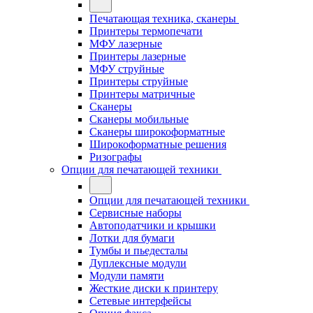
Печатающая техника, сканеры
Принтеры термопечати
МФУ лазерные
Принтеры лазерные
МФУ струйные
Принтеры струйные
Принтеры матричные
Сканеры
Сканеры мобильные
Сканеры широкоформатные
Широкоформатные решения
Ризографы
Опции для печатающей техники
Опции для печатающей техники
Сервисные наборы
Автоподатчики и крышки
Лотки для бумаги
Тумбы и пьедесталы
Дуплексные модули
Модули памяти
Жесткие диски к принтеру
Сетевые интерфейсы