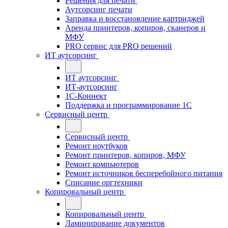
Решения для печати
Аутсорсинг печати
Заправка и восстановление картриджей
Аренда принтеров, копиров, сканеров и
МФУ
PRO сервис для PRO решений
ИТ аутсорсинг
ИТ аутсорсинг
ИТ-аутсорсинг
1С-Коннект
Поддержка и программирование 1С
Сервисный центр
Сервисный центр
Ремонт ноутбуков
Ремонт принтеров, копиров, МФУ
Ремонт компьютеров
Ремонт источников бесперебойного питания
Списание оргтехники
Копировальный центр
Копировальный центр
Ламинирование документов