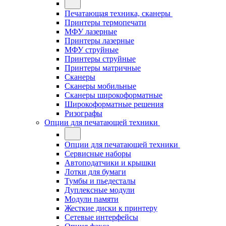
Печатающая техника, сканеры
Принтеры термопечати
МФУ лазерные
Принтеры лазерные
МФУ струйные
Принтеры струйные
Принтеры матричные
Сканеры
Сканеры мобильные
Сканеры широкоформатные
Широкоформатные решения
Ризографы
Опции для печатающей техники
Опции для печатающей техники
Сервисные наборы
Автоподатчики и крышки
Лотки для бумаги
Тумбы и пьедесталы
Дуплексные модули
Модули памяти
Жесткие диски к принтеру
Сетевые интерфейсы