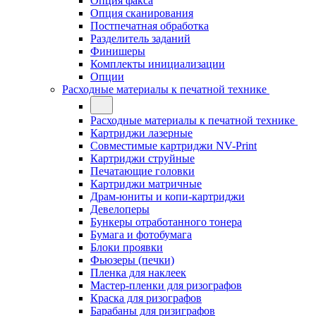
Опция факса
Опция сканирования
Постпечатная обработка
Разделитель заданий
Финишеры
Комплекты инициализации
Опции
Расходные материалы к печатной технике
Расходные материалы к печатной технике
Картриджи лазерные
Совместимые картриджи NV-Print
Картриджи струйные
Печатающие головки
Картриджи матричные
Драм-юниты и копи-картриджи
Девелоперы
Бункеры отработанного тонера
Бумага и фотобумага
Блоки проявки
Фьюзеры (печки)
Пленка для наклеек
Мастер-пленки для ризографов
Краска для ризографов
Барабаны для ризиграфов