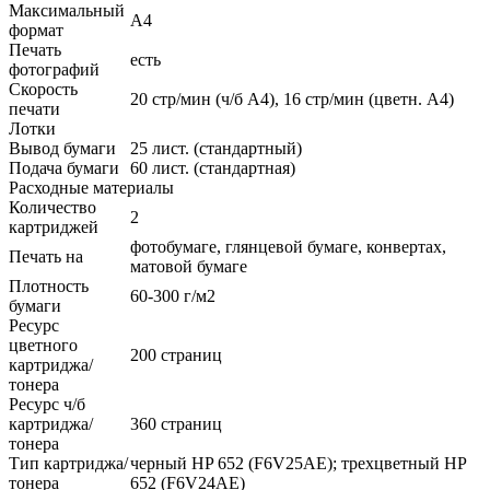
Максимальный
A4
формат
Печать
есть
фотографий
Скорость
20 стр/мин (ч/б А4), 16 стр/мин (цветн. А4)
печати
Лотки
Вывод бумаги
25 лист. (стандартный)
Подача бумаги
60 лист. (стандартная)
Расходные материалы
Количество
2
картриджей
фотобумаге, глянцевой бумаге, конвертах,
Печать на
матовой бумаге
Плотность
60-300 г/м2
бумаги
Ресурс
цветного
200 страниц
картриджа/
тонера
Ресурс ч/б
картриджа/
360 страниц
тонера
Тип картриджа/
черный HP 652 (F6V25AE); трехцветный HP
тонера
652 (F6V24AE)