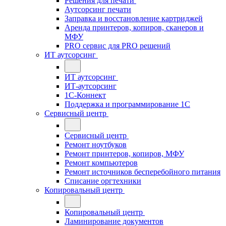
Решения для печати
Аутсорсинг печати
Заправка и восстановление картриджей
Аренда принтеров, копиров, сканеров и
МФУ
PRO сервис для PRO решений
ИТ аутсорсинг
ИТ аутсорсинг
ИТ-аутсорсинг
1С-Коннект
Поддержка и программирование 1С
Сервисный центр
Сервисный центр
Ремонт ноутбуков
Ремонт принтеров, копиров, МФУ
Ремонт компьютеров
Ремонт источников бесперебойного питания
Списание оргтехники
Копировальный центр
Копировальный центр
Ламинирование документов