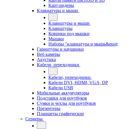
Карты памяти microSD и SD
Карт-ридеры
Клавиатуры и мыши
Клавиатуры и мыши
Клавиатуры
Коврики под мышки
Мышки
Наборы "клавиатура и мышь&quot;
Гарнитуры и наушники
Веб камеры
Акустика
Кабели, переходники
Кабели, переходники
Кабели DVI, HDMI, VGA, DP
Кабели USB
Мобильные аккумуляторы
Подставки для ноутбуков
Сумки и чехлы для ноутбуков
Презентеры
Планшеты графические
Серверы