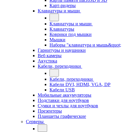
Карты памяти microSD и SD
Карт-ридеры
Клавиатуры и мыши
Клавиатуры и мыши
Клавиатуры
Коврики под мышки
Мышки
Наборы "клавиатура и мышь&quot;
Гарнитуры и наушники
Веб камеры
Акустика
Кабели, переходники
Кабели, переходники
Кабели DVI, HDMI, VGA, DP
Кабели USB
Мобильные аккумуляторы
Подставки для ноутбуков
Сумки и чехлы для ноутбуков
Презентеры
Планшеты графические
Серверы