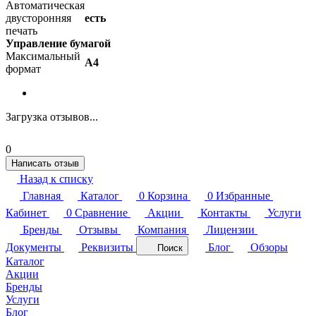
Автоматическая
двусторонняя
есть
печать
Управление бумагой
Максимальный
A4
формат
Загрузка отзывов...
0
Написать отзыв
Назад к списку
Главная
Каталог
0
Корзина
0
Избранные
Кабинет
0
Сравнение
Акции
Контакты
Услуги
Бренды
Отзывы
Компания
Лицензии
Документы
Реквизиты
Блог
Обзоры
Поиск
Каталог
Акции
Бренды
Услуги
Блог