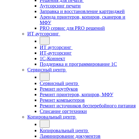
Решения для печати
Аутсорсинг печати
Заправка и восстановление картриджей
Аренда принтеров, копиров, сканеров и
МФУ
PRO сервис для PRO решений
ИТ аутсорсинг
ИТ аутсорсинг
ИТ-аутсорсинг
1С-Коннект
Поддержка и программирование 1С
Сервисный центр
Сервисный центр
Ремонт ноутбуков
Ремонт принтеров, копиров, МФУ
Ремонт компьютеров
Ремонт источников бесперебойного питания
Списание оргтехники
Копировальный центр
Копировальный центр
Ламинирование документов