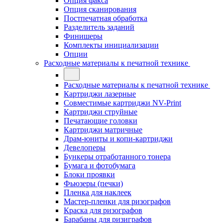
Опция факса
Опция сканирования
Постпечатная обработка
Разделитель заданий
Финишеры
Комплекты инициализации
Опции
Расходные материалы к печатной технике
Расходные материалы к печатной технике
Картриджи лазерные
Совместимые картриджи NV-Print
Картриджи струйные
Печатающие головки
Картриджи матричные
Драм-юниты и копи-картриджи
Девелоперы
Бункеры отработанного тонера
Бумага и фотобумага
Блоки проявки
Фьюзеры (печки)
Пленка для наклеек
Мастер-пленки для ризографов
Краска для ризографов
Барабаны для ризиграфов