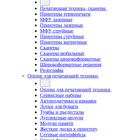
Печатающая техника, сканеры
Принтеры термопечати
МФУ лазерные
Принтеры лазерные
МФУ струйные
Принтеры струйные
Принтеры матричные
Сканеры
Сканеры мобильные
Сканеры широкоформатные
Широкоформатные решения
Ризографы
Опции для печатающей техники
Опции для печатающей техники
Сервисные наборы
Автоподатчики и крышки
Лотки для бумаги
Тумбы и пьедесталы
Дуплексные модули
Модули памяти
Жесткие диски к принтеру
Сетевые интерфейсы