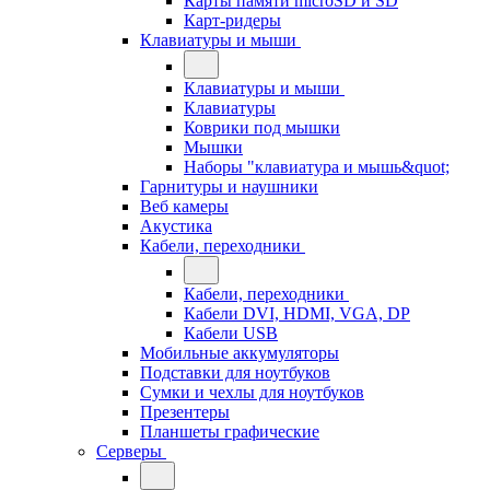
Карты памяти microSD и SD
Карт-ридеры
Клавиатуры и мыши
Клавиатуры и мыши
Клавиатуры
Коврики под мышки
Мышки
Наборы "клавиатура и мышь&quot;
Гарнитуры и наушники
Веб камеры
Акустика
Кабели, переходники
Кабели, переходники
Кабели DVI, HDMI, VGA, DP
Кабели USB
Мобильные аккумуляторы
Подставки для ноутбуков
Сумки и чехлы для ноутбуков
Презентеры
Планшеты графические
Серверы