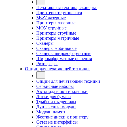
Печатающая техника, сканеры
Принтеры термопечати
МФУ лазерные
Принтеры лазерные
МФУ струйные
Принтеры струйные
Принтеры матричные
Сканеры
Сканеры мобильные
Сканеры широкоформатные
Широкоформатные решения
Ризографы
Опции для печатающей техники
Опции для печатающей техники
Сервисные наборы
Автоподатчики и крышки
Лотки для бумаги
Тумбы и пьедесталы
Дуплексные модули
Модули памяти
Жесткие диски к принтеру
Сетевые интерфейсы