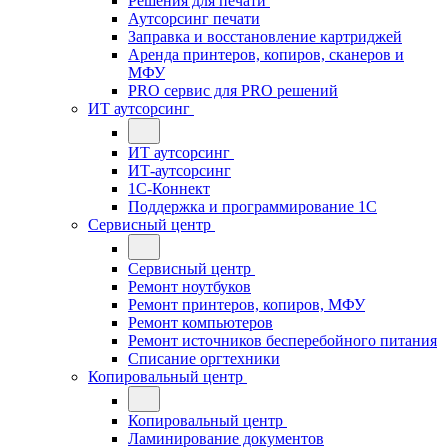
Решения для печати
Аутсорсинг печати
Заправка и восстановление картриджей
Аренда принтеров, копиров, сканеров и
МФУ
PRO сервис для PRO решений
ИТ аутсорсинг
ИТ аутсорсинг
ИТ-аутсорсинг
1С-Коннект
Поддержка и программирование 1С
Сервисный центр
Сервисный центр
Ремонт ноутбуков
Ремонт принтеров, копиров, МФУ
Ремонт компьютеров
Ремонт источников бесперебойного питания
Списание оргтехники
Копировальный центр
Копировальный центр
Ламинирование документов