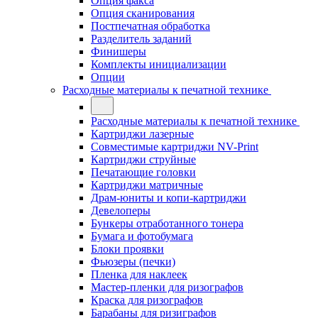
Опция факса
Опция сканирования
Постпечатная обработка
Разделитель заданий
Финишеры
Комплекты инициализации
Опции
Расходные материалы к печатной технике
Расходные материалы к печатной технике
Картриджи лазерные
Совместимые картриджи NV-Print
Картриджи струйные
Печатающие головки
Картриджи матричные
Драм-юниты и копи-картриджи
Девелоперы
Бункеры отработанного тонера
Бумага и фотобумага
Блоки проявки
Фьюзеры (печки)
Пленка для наклеек
Мастер-пленки для ризографов
Краска для ризографов
Барабаны для ризиграфов