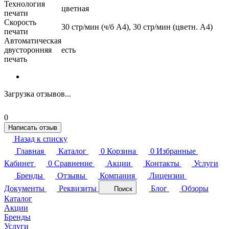
Технология
цветная
печати
Скорость
30 стр/мин (ч/б А4), 30 стр/мин (цветн. А4)
печати
Автоматическая
двусторонняя
есть
печать
Загрузка отзывов...
0
Написать отзыв
Назад к списку
Главная
Каталог
0
Корзина
0
Избранные
Кабинет
0
Сравнение
Акции
Контакты
Услуги
Бренды
Отзывы
Компания
Лицензии
Документы
Реквизиты
Блог
Обзоры
Поиск
Каталог
Акции
Бренды
Услуги