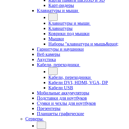
Карты памяти microSD и SD
Карт-ридеры
Клавиатуры и мыши
Клавиатуры и мыши
Клавиатуры
Коврики под мышки
Мышки
Наборы "клавиатура и мышь&quot;
Гарнитуры и наушники
Веб камеры
Акустика
Кабели, переходники
Кабели, переходники
Кабели DVI, HDMI, VGA, DP
Кабели USB
Мобильные аккумуляторы
Подставки для ноутбуков
Сумки и чехлы для ноутбуков
Презентеры
Планшеты графические
Серверы