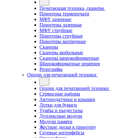
Печатающая техника, сканеры
Принтеры термопечати
МФУ лазерные
Принтеры лазерные
МФУ струйные
Принтеры струйные
Принтеры матричные
Сканеры
Сканеры мобильные
Сканеры широкоформатные
Широкоформатные решения
Ризографы
Опции для печатающей техники
Опции для печатающей техники
Сервисные наборы
Автоподатчики и крышки
Лотки для бумаги
Тумбы и пьедесталы
Дуплексные модули
Модули памяти
Жесткие диски к принтеру
Сетевые интерфейсы