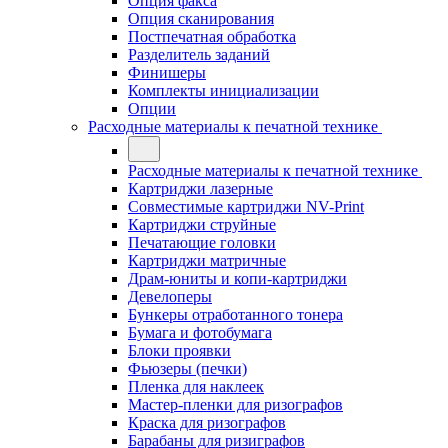
Опция факса
Опция сканирования
Постпечатная обработка
Разделитель заданий
Финишеры
Комплекты инициализации
Опции
Расходные материалы к печатной технике
Расходные материалы к печатной технике
Картриджи лазерные
Совместимые картриджи NV-Print
Картриджи струйные
Печатающие головки
Картриджи матричные
Драм-юниты и копи-картриджи
Девелоперы
Бункеры отработанного тонера
Бумага и фотобумага
Блоки проявки
Фьюзеры (печки)
Пленка для наклеек
Мастер-пленки для ризографов
Краска для ризографов
Барабаны для ризиграфов