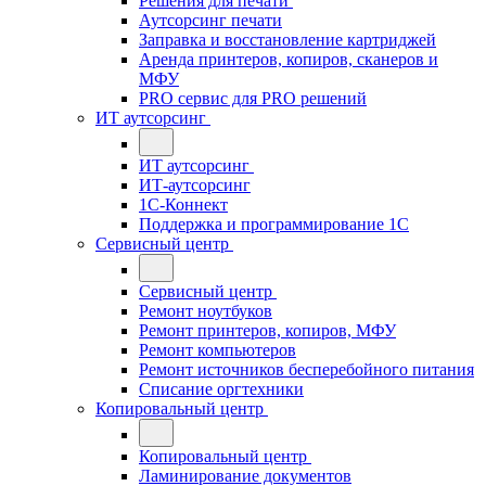
Решения для печати
Аутсорсинг печати
Заправка и восстановление картриджей
Аренда принтеров, копиров, сканеров и
МФУ
PRO сервис для PRO решений
ИТ аутсорсинг
ИТ аутсорсинг
ИТ-аутсорсинг
1С-Коннект
Поддержка и программирование 1С
Сервисный центр
Сервисный центр
Ремонт ноутбуков
Ремонт принтеров, копиров, МФУ
Ремонт компьютеров
Ремонт источников бесперебойного питания
Списание оргтехники
Копировальный центр
Копировальный центр
Ламинирование документов