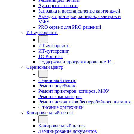
Решения для печати
Аутсорсинг печати
Заправка и восстановление картриджей
Аренда принтеров, копиров, сканеров и
МФУ
PRO сервис для PRO решений
ИТ аутсорсинг
ИТ аутсорсинг
ИТ-аутсорсинг
1С-Коннект
Поддержка и программирование 1С
Сервисный центр
Сервисный центр
Ремонт ноутбуков
Ремонт принтеров, копиров, МФУ
Ремонт компьютеров
Ремонт источников бесперебойного питания
Списание оргтехники
Копировальный центр
Копировальный центр
Ламинирование документов