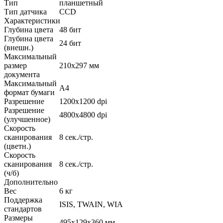
Тип
планшетный
Тип датчика
CCD
Характеристики
Глубина цвета
48 бит
Глубина цвета
24 бит
(внешн.)
Максимальный
размер
210x297 мм
документа
Максимальный
A4
формат бумаги
Разрешение
1200x1200 dpi
Разрешение
4800x4800 dpi
(улучшенное)
Скорость
сканирования
8 сек./стр.
(цветн.)
Скорость
сканирования
8 сек./стр.
(ч/б)
Дополнительно
Вес
6 кг
Поддержка
ISIS, TWAIN, WIA
стандартов
Размеры
495x129x360 мм