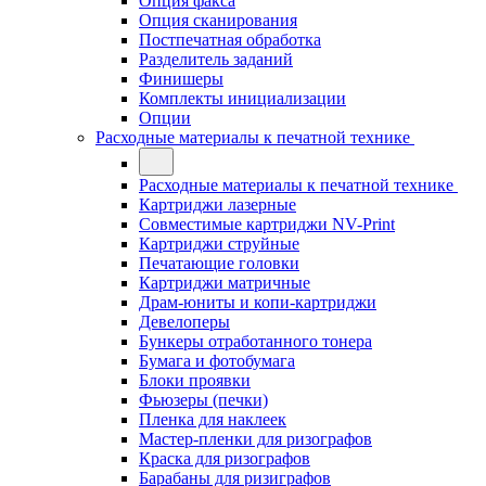
Опция факса
Опция сканирования
Постпечатная обработка
Разделитель заданий
Финишеры
Комплекты инициализации
Опции
Расходные материалы к печатной технике
Расходные материалы к печатной технике
Картриджи лазерные
Совместимые картриджи NV-Print
Картриджи струйные
Печатающие головки
Картриджи матричные
Драм-юниты и копи-картриджи
Девелоперы
Бункеры отработанного тонера
Бумага и фотобумага
Блоки проявки
Фьюзеры (печки)
Пленка для наклеек
Мастер-пленки для ризографов
Краска для ризографов
Барабаны для ризиграфов