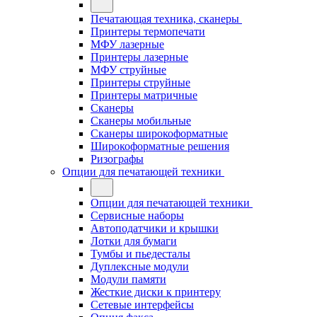
Печатающая техника, сканеры
Принтеры термопечати
МФУ лазерные
Принтеры лазерные
МФУ струйные
Принтеры струйные
Принтеры матричные
Сканеры
Сканеры мобильные
Сканеры широкоформатные
Широкоформатные решения
Ризографы
Опции для печатающей техники
Опции для печатающей техники
Сервисные наборы
Автоподатчики и крышки
Лотки для бумаги
Тумбы и пьедесталы
Дуплексные модули
Модули памяти
Жесткие диски к принтеру
Сетевые интерфейсы