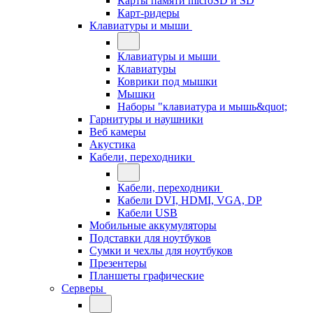
Карты памяти microSD и SD
Карт-ридеры
Клавиатуры и мыши
Клавиатуры и мыши
Клавиатуры
Коврики под мышки
Мышки
Наборы "клавиатура и мышь&quot;
Гарнитуры и наушники
Веб камеры
Акустика
Кабели, переходники
Кабели, переходники
Кабели DVI, HDMI, VGA, DP
Кабели USB
Мобильные аккумуляторы
Подставки для ноутбуков
Сумки и чехлы для ноутбуков
Презентеры
Планшеты графические
Серверы