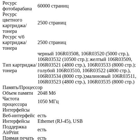
Ресурс
60000 страниц
фотобарабана
Ресурс
цветного
2500 страниц
картриджа/
тонера
Ресурс ч/б
картриджа/
2500 страниц
тонера
черный 106R03508, 106R03520 (5000 стр.),
106R03532 (10500 стр.); желтый 106R03509,
Тип картриджа/
106R03521 (4800 стр.), 106R03533 (8000 стр.);
тонера
голубой 106R03510, 106R03522 (4800 стр.),
106R03534 (8000 стр.);малиновый 106R03511,
106R03523 (4800 стр.), 106R03535 (8000 стр.)
Память/Процессор
Объем памяти
2048 Мб
Частота
1050 МГц
процессора
Интерфейсы
Веб-интерфейс
есть
Интерфейсы
Ethernet (RJ-45), USB
Поддержка
есть
AirPrint
Прямая печать
есть