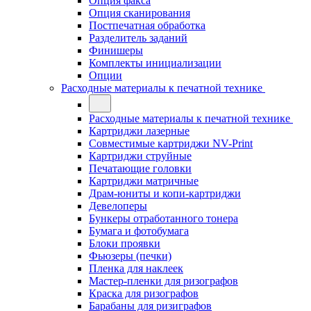
Опция факса
Опция сканирования
Постпечатная обработка
Разделитель заданий
Финишеры
Комплекты инициализации
Опции
Расходные материалы к печатной технике
Расходные материалы к печатной технике
Картриджи лазерные
Совместимые картриджи NV-Print
Картриджи струйные
Печатающие головки
Картриджи матричные
Драм-юниты и копи-картриджи
Девелоперы
Бункеры отработанного тонера
Бумага и фотобумага
Блоки проявки
Фьюзеры (печки)
Пленка для наклеек
Мастер-пленки для ризографов
Краска для ризографов
Барабаны для ризиграфов