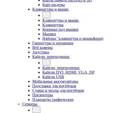
Карты памяти microSD и SD
Карт-ридеры
Клавиатуры и мыши
Клавиатуры и мыши
Клавиатуры
Коврики под мышки
Мышки
Наборы "клавиатура и мышь&quot;
Гарнитуры и наушники
Веб камеры
Акустика
Кабели, переходники
Кабели, переходники
Кабели DVI, HDMI, VGA, DP
Кабели USB
Мобильные аккумуляторы
Подставки для ноутбуков
Сумки и чехлы для ноутбуков
Презентеры
Планшеты графические
Серверы