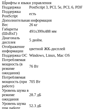
Шрифты и языки управления
Поддержка
PostScript 3, PCL 5e, PCL 6, PDF
Поддержка
есть
PostScript
Дополнительная информация
Вес
26 кг
Габариты
491x399x488 мм
(ШхВхГ)
Диагональ
5 дюйм.
дисплея
Отображение
цветной ЖК-дисплей
информации
Поддержка ОС
Windows, Linux, Mac OS
Потребляемая
мощность (в
76 Вт
режиме
ожидания)
Потребляемая
мощность (при
705 Вт
работе)
Уровень шума в
режиме
28.7 дБ
ожидания
Уровень шума
52.3 дБ
при работе