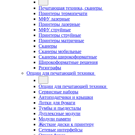
Печатающая техника, сканеры
Принтеры термопечати
МФУ лазерные
Принтеры лазерные
МФУ струйные
Принтеры струйные
Принтеры матричные
Сканеры
Сканеры мобильные
Сканеры широкоформатные
Широкоформатные решения
Ризографы
Опции для печатающей техники
Опции для печатающей техники
Сервисные наборы
Автоподатчики и крышки
Лотки для бумаги
Тумбы и пьедесталы
Дуплексные модули
Модули памяти
Жесткие диски к принтеру
Сетевые интерфейсы