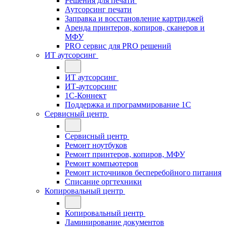
Решения для печати
Аутсорсинг печати
Заправка и восстановление картриджей
Аренда принтеров, копиров, сканеров и
МФУ
PRO сервис для PRO решений
ИТ аутсорсинг
ИТ аутсорсинг
ИТ-аутсорсинг
1С-Коннект
Поддержка и программирование 1С
Сервисный центр
Сервисный центр
Ремонт ноутбуков
Ремонт принтеров, копиров, МФУ
Ремонт компьютеров
Ремонт источников бесперебойного питания
Списание оргтехники
Копировальный центр
Копировальный центр
Ламинирование документов