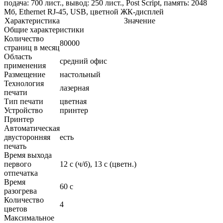
подача: 700 лист., вывод: 250 лист., Post Script, память: 2048
Мб, Ethernet RJ-45, USB, цветной ЖК-дисплей
Характеристика
Значение
Общие характеристики
Количество
80000
страниц в месяц
Область
средний офис
применения
Размещение
настольный
Технология
лазерная
печати
Тип печати
цветная
Устройство
принтер
Принтер
Автоматическая
двусторонняя
есть
печать
Время выхода
первого
12 c (ч/б), 13 c (цветн.)
отпечатка
Время
60 с
разогрева
Количество
4
цветов
Максимальное