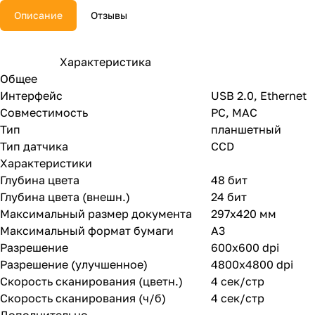
Описание
Отзывы
Характеристика
Общее
Интерфейс
USB 2.0, Ethernet
Совместимость
PC, MAC
Тип
планшетный
Тип датчика
CCD
Характеристики
Глубина цвета
48 бит
Глубина цвета (внешн.)
24 бит
Максимальный размер документа
297x420 мм
Максимальный формат бумаги
A3
Разрешение
600x600 dpi
Разрешение (улучшенное)
4800x4800 dpi
Скорость сканирования (цветн.)
4 сек/стр
Скорость сканирования (ч/б)
4 сек/стр