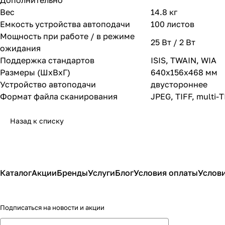
Дополнительно
Вес
14.8 кг
Емкость устройства автоподачи
100 листов
Мощность при работе / в режиме
25 Вт / 2 Вт
ожидания
Поддержка стандартов
ISIS, TWAIN, WIA
Размеры (ШxВxГ)
640x156x468 мм
Устройство автоподачи
двустороннее
Формат файла сканирования
JPEG, TIFF, multi-T
Назад к списку
Каталог
Акции
Бренды
Услуги
Блог
Условия оплаты
Услови
Подписаться
на новости и акции