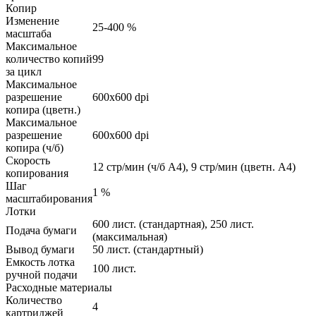
Копир
Изменение
25-400 %
масштаба
Максимальное
количество копий
99
за цикл
Максимальное
разрешение
600x600 dpi
копира (цветн.)
Максимальное
разрешение
600x600 dpi
копира (ч/б)
Скорость
12 стр/мин (ч/б А4), 9 стр/мин (цветн. А4)
копирования
Шаг
1 %
масштабирования
Лотки
600 лист. (стандартная), 250 лист.
Подача бумаги
(максимальная)
Вывод бумаги
50 лист. (стандартный)
Емкость лотка
100 лист.
ручной подачи
Расходные материалы
Количество
4
картриджей