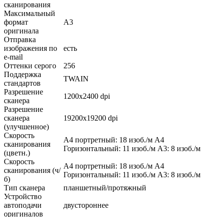
сканирования
Максимальный
формат
A3
оригинала
Отправка
изображения по
есть
e-mail
Оттенки серого
256
Поддержка
TWAIN
стандартов
Разрешение
1200x2400 dpi
сканера
Разрешение
сканера
19200x19200 dpi
(улучшенное)
Скорость
A4 портретный: 18 изоб./м A4
сканирования
Горизонтальный: 11 изоб./м A3: 8 изоб./м
(цветн.)
Скорость
A4 портретный: 18 изоб./м A4
сканирования (ч/
Горизонтальный: 11 изоб./м A3: 8 изоб./м
б)
Тип сканера
планшетный/протяжный
Устройство
автоподачи
двустороннее
оригиналов