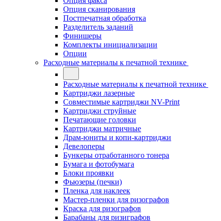
Опция факса
Опция сканирования
Постпечатная обработка
Разделитель заданий
Финишеры
Комплекты инициализации
Опции
Расходные материалы к печатной технике
Расходные материалы к печатной технике
Картриджи лазерные
Совместимые картриджи NV-Print
Картриджи струйные
Печатающие головки
Картриджи матричные
Драм-юниты и копи-картриджи
Девелоперы
Бункеры отработанного тонера
Бумага и фотобумага
Блоки проявки
Фьюзеры (печки)
Пленка для наклеек
Мастер-пленки для ризографов
Краска для ризографов
Барабаны для ризиграфов