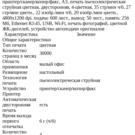
принтер/сканер/копир/факс, A3, печать пьезоэлектрическая
струйная цветная, двусторонняя, 4-цветная, 35 стр/мин ч/б, 27
стр/мин цветн., 22 изобр./мин ч/б, 20 изобр./мин цветн.,
4800x1200 dpi, подача: 600 лист., вывод: 50 лист., память: 256
Мб, Ethernet RJ-45, USB, Wi-Fi, печать фотографий, цветной
ЖК-дисплей, устройство автоподачи оригиналов
Характеристика
Значение
Общие характеристики
Тип печати
цветная
Количество
30000
страниц в месяц
Область
малый офис
применения
Размещение
настольный
Технология
пьезоэлектрическая струйная
печати
Устройство
принтер/сканер/копир/факс
Принтер
Автоматическая
двусторонняя
есть
печать
Время выхода
первого
6 c (ч/б)
отпечатка
Количество
4