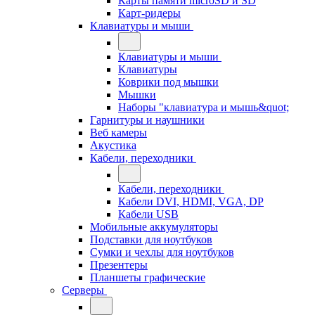
Карты памяти microSD и SD
Карт-ридеры
Клавиатуры и мыши
Клавиатуры и мыши
Клавиатуры
Коврики под мышки
Мышки
Наборы "клавиатура и мышь&quot;
Гарнитуры и наушники
Веб камеры
Акустика
Кабели, переходники
Кабели, переходники
Кабели DVI, HDMI, VGA, DP
Кабели USB
Мобильные аккумуляторы
Подставки для ноутбуков
Сумки и чехлы для ноутбуков
Презентеры
Планшеты графические
Серверы