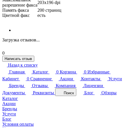
203x196 dpi
разрешение факса
Память факса
200 страниц
Цветной факс
есть
Загрузка отзывов...
0
Написать отзыв
Назад к списку
Главная
Каталог
0
Корзина
0
Избранные
Кабинет
0
Сравнение
Акции
Контакты
Услуги
Бренды
Отзывы
Компания
Лицензии
Документы
Реквизиты
Блог
Обзоры
Поиск
Каталог
Акции
Бренды
Услуги
Блог
Условия оплаты