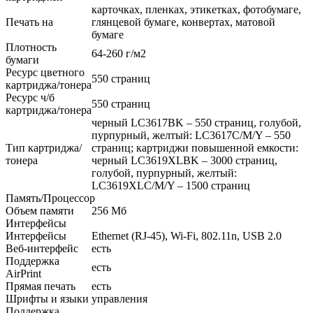
карточках, пленках, этикетках, фотобумаге,
Печать на
глянцевой бумаге, конвертах, матовой
бумаге
Плотность
64-260 г/м2
бумаги
Ресурс цветного
550 страниц
картриджа/тонера
Ресурс ч/б
550 страниц
картриджа/тонера
черный LC3617BK – 550 страниц, голубой,
пурпурный, желтый: LC3617C/M/Y – 550
Тип картриджа/
страниц; картриджи повышенной емкости:
тонера
черный LC3619XLBK – 3000 страниц,
голубой, пурпурный, желтый:
LC3619XLC/M/Y – 1500 страниц
Память/Процессор
Объем памяти
256 Мб
Интерфейсы
Интерфейсы
Ethernet (RJ-45), Wi-Fi, 802.11n, USB 2.0
Веб-интерфейс
есть
Поддержка
есть
AirPrint
Прямая печать
есть
Шрифты и языки управления
Поддержка