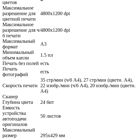
цветов
Максимальное
разрешение для
4800x1200 dpi
цветной печати
Максимальное
разрешение для ч/
4800x1200 dpi
б печати
Максимальный
A3
формат
Минимальный
1.5 пл
объем капли
Печать без полей
есть
Печать
есть
фотографий
35 стр/мин (ч/б А4), 27 стр/мин (цветн. А4),
Скорость печати
22 изобр./мин (ч/б А4), 20 изобр./мин (цветн.
А4)
Сканер
Глубина цвета
24 бит
Емкость
устройства
50 листов
автоподачи
оригиналов
Максимальный
размер
295x429 мм