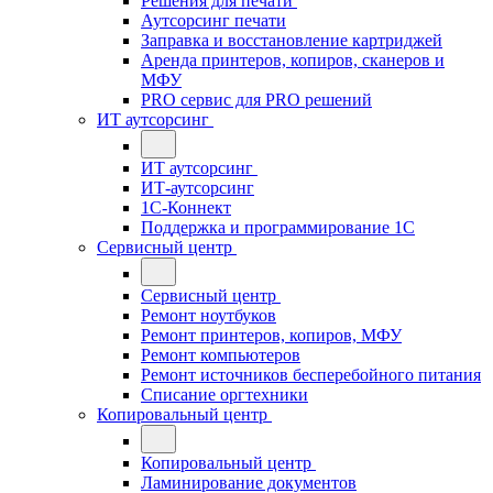
Решения для печати
Аутсорсинг печати
Заправка и восстановление картриджей
Аренда принтеров, копиров, сканеров и
МФУ
PRO сервис для PRO решений
ИТ аутсорсинг
ИТ аутсорсинг
ИТ-аутсорсинг
1С-Коннект
Поддержка и программирование 1С
Сервисный центр
Сервисный центр
Ремонт ноутбуков
Ремонт принтеров, копиров, МФУ
Ремонт компьютеров
Ремонт источников бесперебойного питания
Списание оргтехники
Копировальный центр
Копировальный центр
Ламинирование документов