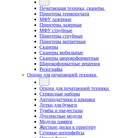
Печатающая техника, сканеры
Принтеры термопечати
МФУ лазерные
Принтеры лазерные
МФУ струйные
Принтеры струйные
Принтеры матричные
Сканеры
Сканеры мобильные
Сканеры широкоформатные
Широкоформатные решения
Ризографы
Опции для печатающей техники
Опции для печатающей техники
Сервисные наборы
Автоподатчики и крышки
Лотки для бумаги
Тумбы и пьедесталы
Дуплексные модули
Модули памяти
Жесткие диски к принтеру
Сетевые интерфейсы