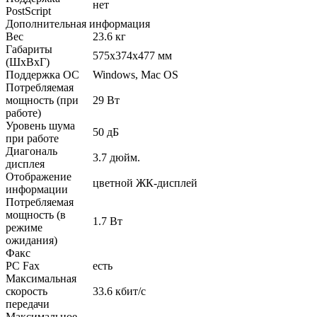
нет
PostScript
Дополнительная информация
Вес
23.6 кг
Габариты
575x374x477 мм
(ШхВхГ)
Поддержка ОС
Windows, Mac OS
Потребляемая
мощность (при
29 Вт
работе)
Уровень шума
50 дБ
при работе
Диагональ
3.7 дюйм.
дисплея
Отображение
цветной ЖК-дисплей
информации
Потребляемая
мощность (в
1.7 Вт
режиме
ожидания)
Факс
PC Fax
есть
Максимальная
скорость
33.6 кбит/c
передачи
Максимальное