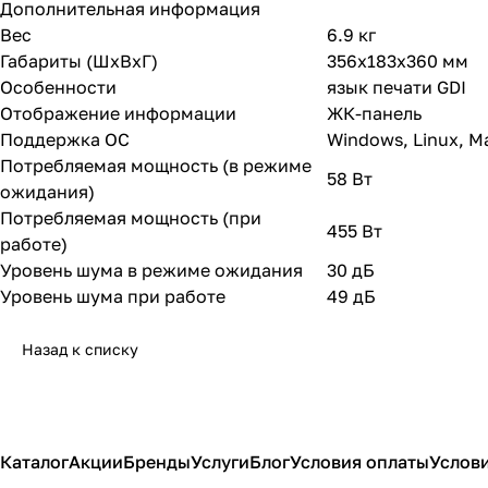
Дополнительная информация
Вес
6.9 кг
Габариты (ШхВхГ)
356x183x360 мм
Особенности
язык печати GDI
Отображение информации
ЖК-панель
Поддержка ОС
Windows, Linux, M
Потребляемая мощность (в режиме
58 Вт
ожидания)
Потребляемая мощность (при
455 Вт
работе)
Уровень шума в режиме ожидания
30 дБ
Уровень шума при работе
49 дБ
Назад к списку
Каталог
Акции
Бренды
Услуги
Блог
Условия оплаты
Услови