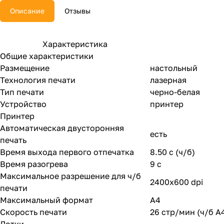
Описание
Отзывы
Характеристика
Общие характеристики
Размещение
настольный
Технология печати
лазерная
Тип печати
черно-белая
Устройство
принтер
Принтер
Автоматическая двусторонняя
есть
печать
Время выхода первого отпечатка
8.50 c (ч/б)
Время разогрева
9 с
Максимальное разрешение для ч/б
2400x600 dpi
печати
Максимальный формат
A4
Скорость печати
26 стр/мин (ч/б А