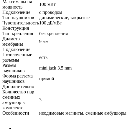
Максимальная
100 мВт
мощность
Подключение
с проводом
Тип наушников
динамические, закрытые
Чувствительность
100 дБ/мВт
Конструкция
Тип крепления
без крепления
Диаметр
9 мм
мембраны
Подключение
Позолоченные
есть
разъемы
Разъем
mini jack 3.5 mm
наушников
Форма разъема
прямой
наушников
Дополнительно
Количество пар
сменных
3
амбушюр в
комплекте
Особенности
неодимовые магниты, сменные амбушюры