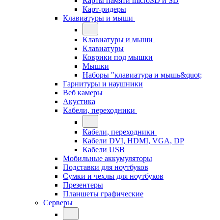
Карты памяти microSD и SD
Карт-ридеры
Клавиатуры и мыши
Клавиатуры и мыши
Клавиатуры
Коврики под мышки
Мышки
Наборы "клавиатура и мышь&quot;
Гарнитуры и наушники
Веб камеры
Акустика
Кабели, переходники
Кабели, переходники
Кабели DVI, HDMI, VGA, DP
Кабели USB
Мобильные аккумуляторы
Подставки для ноутбуков
Сумки и чехлы для ноутбуков
Презентеры
Планшеты графические
Серверы