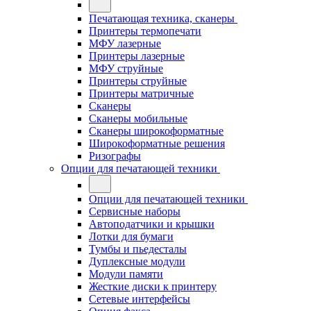
Печатающая техника, сканеры
Принтеры термопечати
МФУ лазерные
Принтеры лазерные
МФУ струйные
Принтеры струйные
Принтеры матричные
Сканеры
Сканеры мобильные
Сканеры широкоформатные
Широкоформатные решения
Ризографы
Опции для печатающей техники
Опции для печатающей техники
Сервисные наборы
Автоподатчики и крышки
Лотки для бумаги
Тумбы и пьедесталы
Дуплексные модули
Модули памяти
Жесткие диски к принтеру
Сетевые интерфейсы