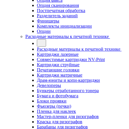
Опция факса
Опция сканирования
Постпечатная обработка
Разделитель заданий
Финишеры
Комплекты инициализации
Опции
Расходные материалы к печатной технике
Расходные материалы к печатной технике
Картриджи лазерные
Совместимые картриджи NV-Print
Картриджи струйные
Печатающие головки
Картриджи матричные
Драм-юниты и копи-картриджи
Девелоперы
Бункеры отработанного тонера
Бумага и фотобумага
Блоки проявки
Фьюзеры (печки)
Пленка для наклеек
Мастер-пленки для ризографов
Краска для ризографов
Барабаны для ризиграфов