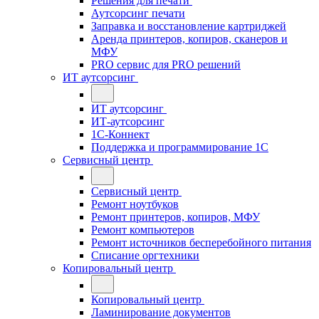
Решения для печати
Аутсорсинг печати
Заправка и восстановление картриджей
Аренда принтеров, копиров, сканеров и
МФУ
PRO сервис для PRO решений
ИТ аутсорсинг
ИТ аутсорсинг
ИТ-аутсорсинг
1С-Коннект
Поддержка и программирование 1С
Сервисный центр
Сервисный центр
Ремонт ноутбуков
Ремонт принтеров, копиров, МФУ
Ремонт компьютеров
Ремонт источников бесперебойного питания
Списание оргтехники
Копировальный центр
Копировальный центр
Ламинирование документов