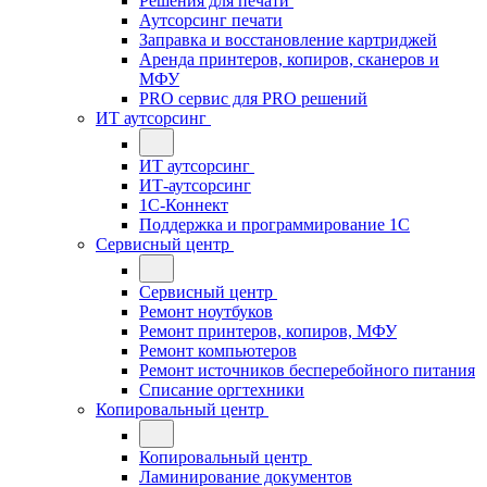
Решения для печати
Аутсорсинг печати
Заправка и восстановление картриджей
Аренда принтеров, копиров, сканеров и
МФУ
PRO сервис для PRO решений
ИТ аутсорсинг
ИТ аутсорсинг
ИТ-аутсорсинг
1С-Коннект
Поддержка и программирование 1С
Сервисный центр
Сервисный центр
Ремонт ноутбуков
Ремонт принтеров, копиров, МФУ
Ремонт компьютеров
Ремонт источников бесперебойного питания
Списание оргтехники
Копировальный центр
Копировальный центр
Ламинирование документов