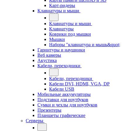
Карты памяти microSD и SD
Карт-ридеры
Клавиатуры и мыши
Клавиатуры и мыши
Клавиатуры
Коврики под мышки
Мышки
Наборы "клавиатура и мышь&quot;
Гарнитуры и наушники
Веб камеры
Акустика
Кабели, переходники
Кабели, переходники
Кабели DVI, HDMI, VGA, DP
Кабели USB
Мобильные аккумуляторы
Подставки для ноутбуков
Сумки и чехлы для ноутбуков
Презентеры
Планшеты графические
Серверы