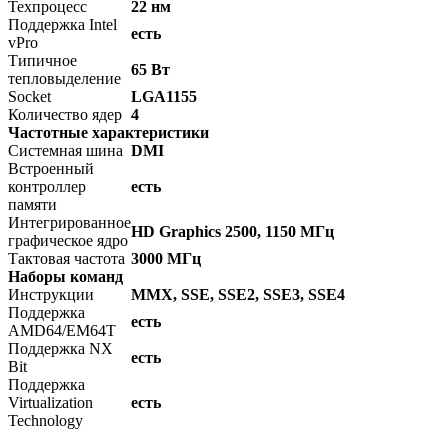
Техпроцесс
22 нм
Поддержка Intel
есть
vPro
Типичное
65 Вт
тепловыделение
Socket
LGA1155
Количество ядер
4
Частотные характеристики
Системная шина
DMI
Встроенный
контроллер
есть
памяти
Интегрированное
HD Graphics 2500, 1150 МГц
графическое ядро
Тактовая частота
3000 МГц
Наборы команд
Инструкции
MMX, SSE, SSE2, SSE3, SSE4
Поддержка
есть
AMD64/EM64T
Поддержка NX
есть
Bit
Поддержка
Virtualization
есть
Technology