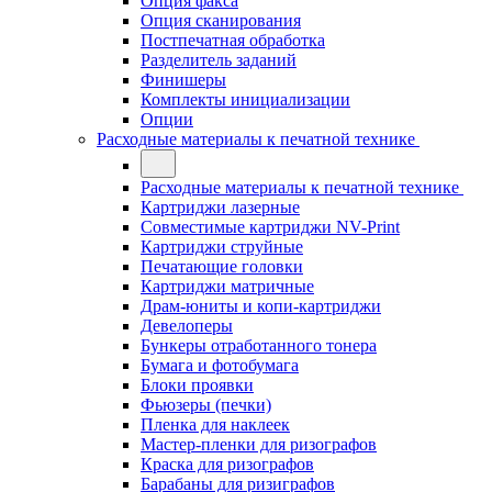
Опция факса
Опция сканирования
Постпечатная обработка
Разделитель заданий
Финишеры
Комплекты инициализации
Опции
Расходные материалы к печатной технике
Расходные материалы к печатной технике
Картриджи лазерные
Совместимые картриджи NV-Print
Картриджи струйные
Печатающие головки
Картриджи матричные
Драм-юниты и копи-картриджи
Девелоперы
Бункеры отработанного тонера
Бумага и фотобумага
Блоки проявки
Фьюзеры (печки)
Пленка для наклеек
Мастер-пленки для ризографов
Краска для ризографов
Барабаны для ризиграфов