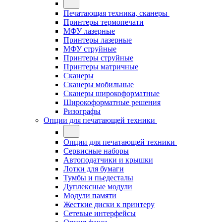
Печатающая техника, сканеры
Принтеры термопечати
МФУ лазерные
Принтеры лазерные
МФУ струйные
Принтеры струйные
Принтеры матричные
Сканеры
Сканеры мобильные
Сканеры широкоформатные
Широкоформатные решения
Ризографы
Опции для печатающей техники
Опции для печатающей техники
Сервисные наборы
Автоподатчики и крышки
Лотки для бумаги
Тумбы и пьедесталы
Дуплексные модули
Модули памяти
Жесткие диски к принтеру
Сетевые интерфейсы