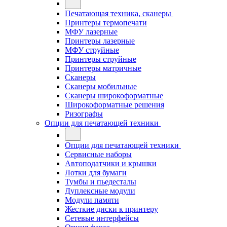
Печатающая техника, сканеры
Принтеры термопечати
МФУ лазерные
Принтеры лазерные
МФУ струйные
Принтеры струйные
Принтеры матричные
Сканеры
Сканеры мобильные
Сканеры широкоформатные
Широкоформатные решения
Ризографы
Опции для печатающей техники
Опции для печатающей техники
Сервисные наборы
Автоподатчики и крышки
Лотки для бумаги
Тумбы и пьедесталы
Дуплексные модули
Модули памяти
Жесткие диски к принтеру
Сетевые интерфейсы