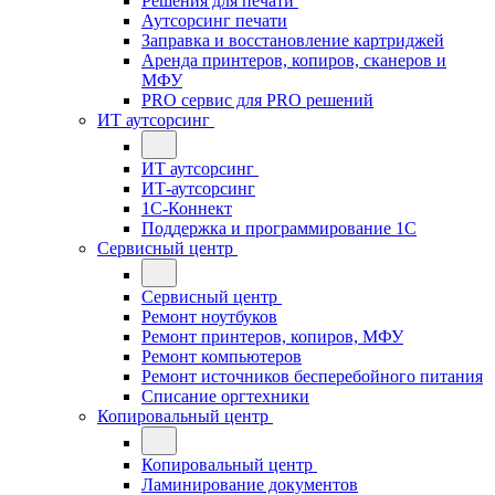
Решения для печати
Аутсорсинг печати
Заправка и восстановление картриджей
Аренда принтеров, копиров, сканеров и
МФУ
PRO сервис для PRO решений
ИТ аутсорсинг
ИТ аутсорсинг
ИТ-аутсорсинг
1С-Коннект
Поддержка и программирование 1С
Сервисный центр
Сервисный центр
Ремонт ноутбуков
Ремонт принтеров, копиров, МФУ
Ремонт компьютеров
Ремонт источников бесперебойного питания
Списание оргтехники
Копировальный центр
Копировальный центр
Ламинирование документов