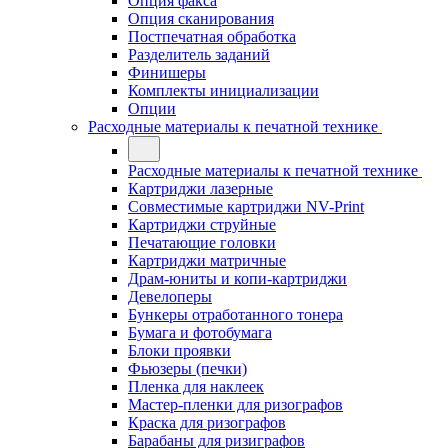
Опция факса
Опция сканирования
Постпечатная обработка
Разделитель заданий
Финишеры
Комплекты инициализации
Опции
Расходные материалы к печатной технике
Расходные материалы к печатной технике
Картриджи лазерные
Совместимые картриджи NV-Print
Картриджи струйные
Печатающие головки
Картриджи матричные
Драм-юниты и копи-картриджи
Девелоперы
Бункеры отработанного тонера
Бумага и фотобумага
Блоки проявки
Фьюзеры (печки)
Пленка для наклеек
Мастер-пленки для ризографов
Краска для ризографов
Барабаны для ризиграфов