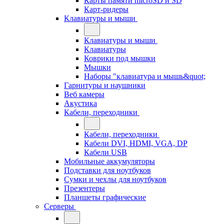
Карты памяти microSD и SD
Карт-ридеры
Клавиатуры и мыши
Клавиатуры и мыши
Клавиатуры
Коврики под мышки
Мышки
Наборы "клавиатура и мышь&quot;
Гарнитуры и наушники
Веб камеры
Акустика
Кабели, переходники
Кабели, переходники
Кабели DVI, HDMI, VGA, DP
Кабели USB
Мобильные аккумуляторы
Подставки для ноутбуков
Сумки и чехлы для ноутбуков
Презентеры
Планшеты графические
Серверы