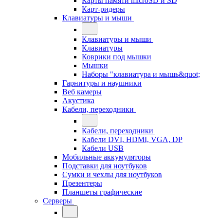
Карты памяти microSD и SD
Карт-ридеры
Клавиатуры и мыши
Клавиатуры и мыши
Клавиатуры
Коврики под мышки
Мышки
Наборы "клавиатура и мышь&quot;
Гарнитуры и наушники
Веб камеры
Акустика
Кабели, переходники
Кабели, переходники
Кабели DVI, HDMI, VGA, DP
Кабели USB
Мобильные аккумуляторы
Подставки для ноутбуков
Сумки и чехлы для ноутбуков
Презентеры
Планшеты графические
Серверы