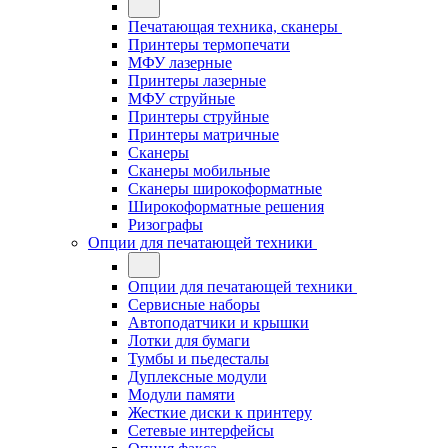
Печатающая техника, сканеры
Принтеры термопечати
МФУ лазерные
Принтеры лазерные
МФУ струйные
Принтеры струйные
Принтеры матричные
Сканеры
Сканеры мобильные
Сканеры широкоформатные
Широкоформатные решения
Ризографы
Опции для печатающей техники
Опции для печатающей техники
Сервисные наборы
Автоподатчики и крышки
Лотки для бумаги
Тумбы и пьедесталы
Дуплексные модули
Модули памяти
Жесткие диски к принтеру
Сетевые интерфейсы