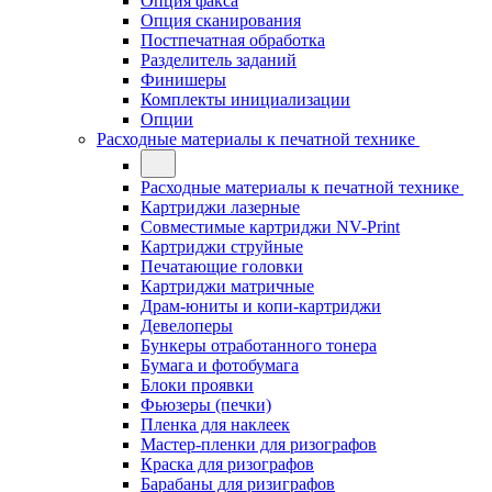
Опция факса
Опция сканирования
Постпечатная обработка
Разделитель заданий
Финишеры
Комплекты инициализации
Опции
Расходные материалы к печатной технике
Расходные материалы к печатной технике
Картриджи лазерные
Совместимые картриджи NV-Print
Картриджи струйные
Печатающие головки
Картриджи матричные
Драм-юниты и копи-картриджи
Девелоперы
Бункеры отработанного тонера
Бумага и фотобумага
Блоки проявки
Фьюзеры (печки)
Пленка для наклеек
Мастер-пленки для ризографов
Краска для ризографов
Барабаны для ризиграфов