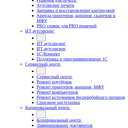
Решения для печати
Аутсорсинг печати
Заправка и восстановление картриджей
Аренда принтеров, копиров, сканеров и
МФУ
PRO сервис для PRO решений
ИТ аутсорсинг
ИТ аутсорсинг
ИТ-аутсорсинг
1С-Коннект
Поддержка и программирование 1С
Сервисный центр
Сервисный центр
Ремонт ноутбуков
Ремонт принтеров, копиров, МФУ
Ремонт компьютеров
Ремонт источников бесперебойного питания
Списание оргтехники
Копировальный центр
Копировальный центр
Ламинирование документов