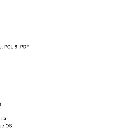
e, PCL 6, PDF
0
лей
ac OS