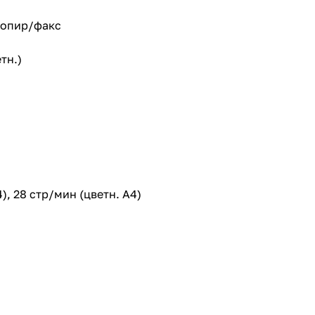
копир/факс
етн.)
), 28 стр/мин (цветн. А4)