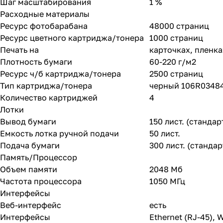
Шаг масштабирования
1 %
Расходные материалы
Ресурс фотобарабана
48000 страниц
Ресурс цветного картриджа/тонера
1000 страниц
Печать на
карточках, пленка
Плотность бумаги
60-220 г/м2
Ресурс ч/б картриджа/тонера
2500 страниц
Тип картриджа/тонера
черный 106R03484
Количество картриджей
4
Лотки
Вывод бумаги
150 лист. (станда
Емкость лотка ручной подачи
50 лист.
Подача бумаги
300 лист. (стандар
Память/Процессор
Объем памяти
2048 Мб
Частота процессора
1050 МГц
Интерфейсы
Веб-интерфейс
есть
Интерфейсы
Ethernet (RJ-45), W