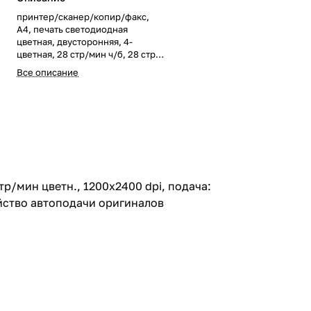
принтер/сканер/копир/факс,
A4, печать светодиодная
цветная, двусторонняя, 4-
цветная, 28 стр/мин ч/б, 28 стр/
мин цветн., 1200x2400 dpi,
Все описание
подача: 300 лист., вывод: 150
лист., Post Script, память: 2048
Мб, Ethernet RJ-45, USB, Wi-Fi,
цветной ЖК-дисплей,
устройство автоподачи
оригиналов
р/мин цветн., 1200x2400 dpi, подача:
ройство автоподачи оригиналов