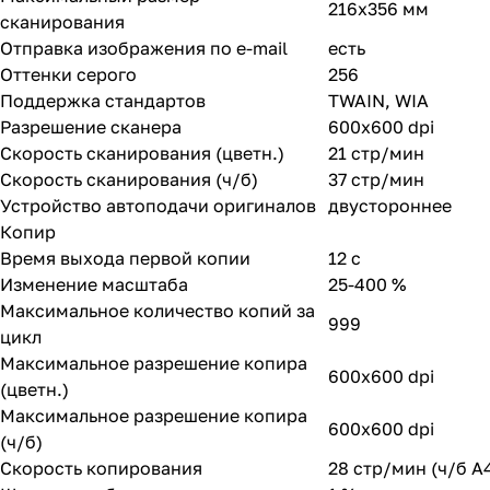
216x356 мм
сканирования
Отправка изображения по e-mail
есть
Оттенки серого
256
Поддержка стандартов
TWAIN, WIA
Разрешение сканера
600x600 dpi
Скорость сканирования (цветн.)
21 стр/мин
Скорость сканирования (ч/б)
37 стр/мин
Устройство автоподачи оригиналов
двустороннее
Копир
Время выхода первой копии
12 с
Изменение масштаба
25-400 %
Максимальное количество копий за
999
цикл
Максимальное разрешение копира
600x600 dpi
(цветн.)
Максимальное разрешение копира
600x600 dpi
(ч/б)
Скорость копирования
28 стр/мин (ч/б А4