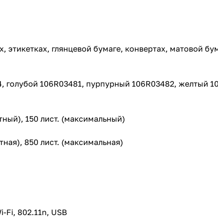
х, этикетках, глянцевой бумаге, конвертах, матовой бу
, голубой 106R03481, пурпурный 106R03482, желтый 1
ртный), 150 лист. (максимальный)
тная), 850 лист. (максимальная)
i-Fi, 802.11n, USB