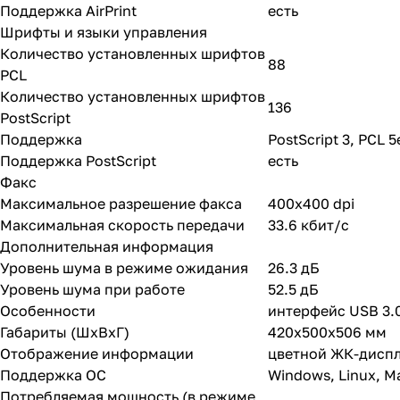
Поддержка AirPrint
есть
Шрифты и языки управления
Количество установленных шрифтов
88
PCL
Количество установленных шрифтов
136
PostScript
Поддержка
PostScript 3, PCL 5
Поддержка PostScript
есть
Факс
Максимальное разрешение факса
400x400 dpi
Максимальная скорость передачи
33.6 кбит/c
Дополнительная информация
Уровень шума в режиме ожидания
26.3 дБ
Уровень шума при работе
52.5 дБ
Особенности
интерфейс USB 3.
Габариты (ШхВхГ)
420x500x506 мм
Отображение информации
цветной ЖК-дисп
Поддержка ОС
Windows, Linux, M
Потребляемая мощность (в режиме