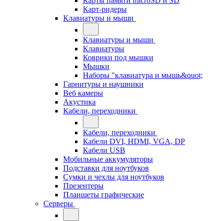
Карты памяти microSD и SD
Карт-ридеры
Клавиатуры и мыши
Клавиатуры и мыши
Клавиатуры
Коврики под мышки
Мышки
Наборы "клавиатура и мышь&quot;
Гарнитуры и наушники
Веб камеры
Акустика
Кабели, переходники
Кабели, переходники
Кабели DVI, HDMI, VGA, DP
Кабели USB
Мобильные аккумуляторы
Подставки для ноутбуков
Сумки и чехлы для ноутбуков
Презентеры
Планшеты графические
Серверы