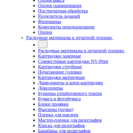
Опция факса
Опция сканирования
Постпечатная обработка
Разделитель заданий
Финишеры
Комплекты инициализации
Опции
Расходные материалы к печатной технике
Расходные материалы к печатной технике
Картриджи лазерные
Совместимые картриджи NV-Print
Картриджи струйные
Печатающие головки
Картриджи матричные
Драм-юниты и копи-картриджи
Девелоперы
Бункеры отработанного тонера
Бумага и фотобумага
Блоки проявки
Фьюзеры (печки)
Пленка для наклеек
Мастер-пленки для ризографов
Краска для ризографов
Барабаны для ризиграфов