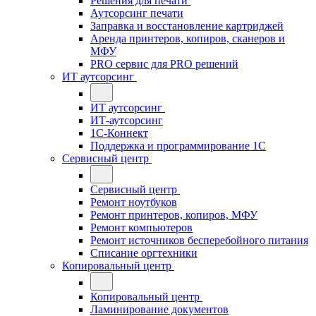
Решения для печати
Аутсорсинг печати
Заправка и восстановление картриджей
Аренда принтеров, копиров, сканеров и
МФУ
PRO сервис для PRO решений
ИТ аутсорсинг
ИТ аутсорсинг
ИТ-аутсорсинг
1С-Коннект
Поддержка и программирование 1С
Сервисный центр
Сервисный центр
Ремонт ноутбуков
Ремонт принтеров, копиров, МФУ
Ремонт компьютеров
Ремонт источников бесперебойного питания
Списание оргтехники
Копировальный центр
Копировальный центр
Ламинирование документов