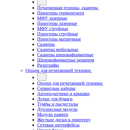
Печатающая техника, сканеры
Принтеры термопечати
МФУ лазерные
Принтеры лазерные
МФУ струйные
Принтеры струйные
Принтеры матричные
Сканеры
Сканеры мобильные
Сканеры широкоформатные
Широкоформатные решения
Ризографы
Опции для печатающей техники
Опции для печатающей техники
Сервисные наборы
Автоподатчики и крышки
Лотки для бумаги
Тумбы и пьедесталы
Дуплексные модули
Модули памяти
Жесткие диски к принтеру
Сетевые интерфейсы