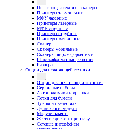
Печатающая техника, сканеры
Принтеры термопечати
МФУ лазерные
Принтеры лазерные
МФУ струйные
Принтеры струйные
Принтеры матричные
Сканеры
Сканеры мобильные
Сканеры широкоформатные
Широкоформатные решения
Ризографы
Опции для печатающей техники
Опции для печатающей техники
Сервисные наборы
Автоподатчики и крышки
Лотки для бумаги
Тумбы и пьедесталы
Дуплексные модули
Модули памяти
Жесткие диски к принтеру
Сетевые интерфейсы