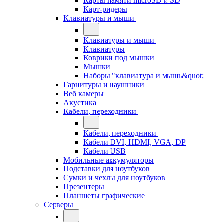
Карты памяти microSD и SD
Карт-ридеры
Клавиатуры и мыши
Клавиатуры и мыши
Клавиатуры
Коврики под мышки
Мышки
Наборы "клавиатура и мышь&quot;
Гарнитуры и наушники
Веб камеры
Акустика
Кабели, переходники
Кабели, переходники
Кабели DVI, HDMI, VGA, DP
Кабели USB
Мобильные аккумуляторы
Подставки для ноутбуков
Сумки и чехлы для ноутбуков
Презентеры
Планшеты графические
Серверы