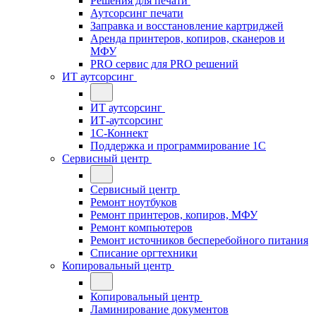
Решения для печати
Аутсорсинг печати
Заправка и восстановление картриджей
Аренда принтеров, копиров, сканеров и
МФУ
PRO сервис для PRO решений
ИТ аутсорсинг
ИТ аутсорсинг
ИТ-аутсорсинг
1С-Коннект
Поддержка и программирование 1С
Сервисный центр
Сервисный центр
Ремонт ноутбуков
Ремонт принтеров, копиров, МФУ
Ремонт компьютеров
Ремонт источников бесперебойного питания
Списание оргтехники
Копировальный центр
Копировальный центр
Ламинирование документов