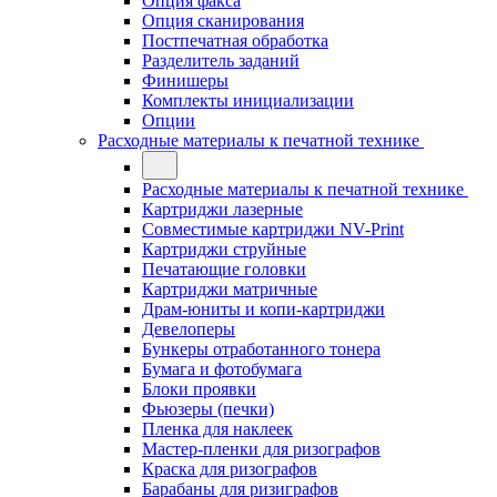
Опция факса
Опция сканирования
Постпечатная обработка
Разделитель заданий
Финишеры
Комплекты инициализации
Опции
Расходные материалы к печатной технике
Расходные материалы к печатной технике
Картриджи лазерные
Совместимые картриджи NV-Print
Картриджи струйные
Печатающие головки
Картриджи матричные
Драм-юниты и копи-картриджи
Девелоперы
Бункеры отработанного тонера
Бумага и фотобумага
Блоки проявки
Фьюзеры (печки)
Пленка для наклеек
Мастер-пленки для ризографов
Краска для ризографов
Барабаны для ризиграфов