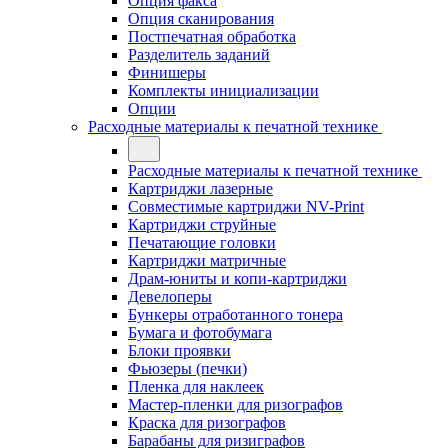
Опция факса
Опция сканирования
Постпечатная обработка
Разделитель заданий
Финишеры
Комплекты инициализации
Опции
Расходные материалы к печатной технике
Расходные материалы к печатной технике
Картриджи лазерные
Совместимые картриджи NV-Print
Картриджи струйные
Печатающие головки
Картриджи матричные
Драм-юниты и копи-картриджи
Девелоперы
Бункеры отработанного тонера
Бумага и фотобумага
Блоки проявки
Фьюзеры (печки)
Пленка для наклеек
Мастер-пленки для ризографов
Краска для ризографов
Барабаны для ризиграфов