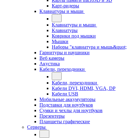
Карты памяти microSD и SD
Карт-ридеры
Клавиатуры и мыши
Клавиатуры и мыши
Клавиатуры
Коврики под мышки
Мышки
Наборы "клавиатура и мышь&quot;
Гарнитуры и наушники
Веб камеры
Акустика
Кабели, переходники
Кабели, переходники
Кабели DVI, HDMI, VGA, DP
Кабели USB
Мобильные аккумуляторы
Подставки для ноутбуков
Сумки и чехлы для ноутбуков
Презентеры
Планшеты графические
Серверы