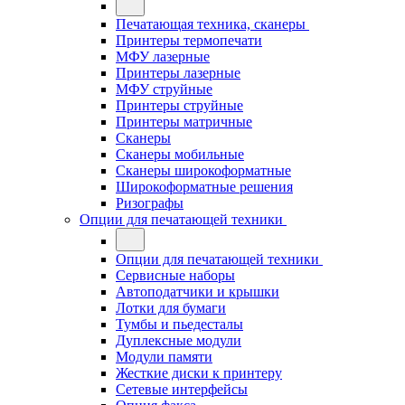
Печатающая техника, сканеры
Принтеры термопечати
МФУ лазерные
Принтеры лазерные
МФУ струйные
Принтеры струйные
Принтеры матричные
Сканеры
Сканеры мобильные
Сканеры широкоформатные
Широкоформатные решения
Ризографы
Опции для печатающей техники
Опции для печатающей техники
Сервисные наборы
Автоподатчики и крышки
Лотки для бумаги
Тумбы и пьедесталы
Дуплексные модули
Модули памяти
Жесткие диски к принтеру
Сетевые интерфейсы