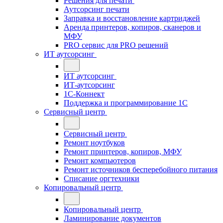
Решения для печати
Аутсорсинг печати
Заправка и восстановление картриджей
Аренда принтеров, копиров, сканеров и
МФУ
PRO сервис для PRO решений
ИТ аутсорсинг
ИТ аутсорсинг
ИТ-аутсорсинг
1С-Коннект
Поддержка и программирование 1С
Сервисный центр
Сервисный центр
Ремонт ноутбуков
Ремонт принтеров, копиров, МФУ
Ремонт компьютеров
Ремонт источников бесперебойного питания
Списание оргтехники
Копировальный центр
Копировальный центр
Ламинирование документов