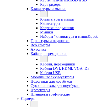
Карты памяти microSD и SD
Карт-ридеры
Клавиатуры и мыши
Клавиатуры и мыши
Клавиатуры
Коврики под мышки
Мышки
Наборы "клавиатура и мышь&quot;
Гарнитуры и наушники
Веб камеры
Акустика
Кабели, переходники
Кабели, переходники
Кабели DVI, HDMI, VGA, DP
Кабели USB
Мобильные аккумуляторы
Подставки для ноутбуков
Сумки и чехлы для ноутбуков
Презентеры
Планшеты графические
Серверы