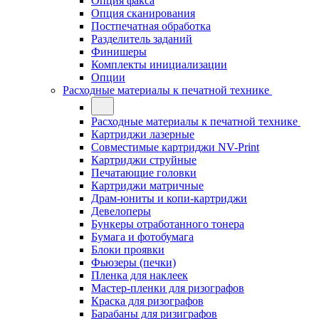
Опция факса
Опция сканирования
Постпечатная обработка
Разделитель заданий
Финишеры
Комплекты инициализации
Опции
Расходные материалы к печатной технике
Расходные материалы к печатной технике
Картриджи лазерные
Совместимые картриджи NV-Print
Картриджи струйные
Печатающие головки
Картриджи матричные
Драм-юниты и копи-картриджи
Девелоперы
Бункеры отработанного тонера
Бумага и фотобумага
Блоки проявки
Фьюзеры (печки)
Пленка для наклеек
Мастер-пленки для ризографов
Краска для ризографов
Барабаны для ризиграфов