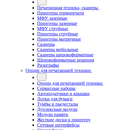
Печатающая техника, сканеры
Принтеры термопечати
МФУ лазерные
Принтеры лазерные
МФУ струйные
Принтеры струйные
Принтеры матричные
Сканеры
Сканеры мобильные
Сканеры широкоформатные
Широкоформатные решения
Ризографы
Опции для печатающей техники
Опции для печатающей техники
Сервисные наборы
Автоподатчики и крышки
Лотки для бумаги
Тумбы и пьедесталы
Дуплексные модули
Модули памяти
Жесткие диски к принтеру
Сетевые интерфейсы